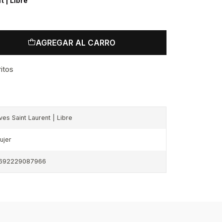
 | Libre
AGREGAR AL CARRO
ritos
ves Saint Laurent | Libre
ujer
692229087966