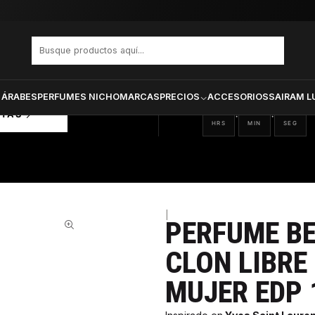
 Soul Clon Libre Intense Ysl Mujer Edp 100 ml
PRODUCTOS SELECCIONA
CTOS
ONADOS
 ÁRABES
PERFUMES NICHO
MARCAS
PRECIOS
ACCESORIOS
SAIRAM L
13
18
04
:
:
RTAS
HRS
MIN
SEG
|
PERFUME BE
33%
CLON LIBRE
MUJER EDP 