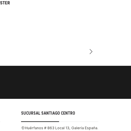
ESTER
Cantidad
PAGOS SE
Tu compra 
SUCURSAL SANTIAGO CENTRO
Huérfanos # 863 Local 13, Galería España.