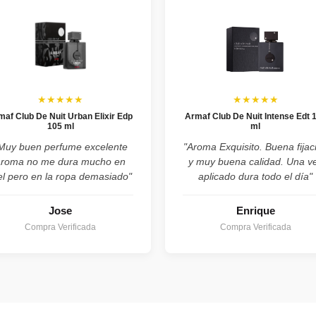
★★★★★
★★★★★
maf Club De Nuit Urban Elixir Edp
Armaf Club De Nuit Intense Edt 
105 ml
ml
Muy buen perfume excelente
"Aroma Exquisito. Buena fijac
aroma no me dura mucho en
y muy buena calidad. Una v
el pero en la ropa demasiado"
aplicado dura todo el día"
Jose
Enrique
Compra Verificada
Compra Verificada