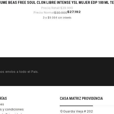
UME BEAS FREE SOUL CLON LIBRE INTENSE YSL MUJER EDP 100 ML T
Precio Retail
$39.990
$27.192
Precio Normal
$30.900
3 x $9.064 sin interés
os envíos a todo el País.
RÍAS
CASA MATRIZ PROVIDENCIA
les
s y condiciones
Guardia Vieja # 202