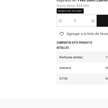
Inspirado en
Yves Saint Laurent
Precio Retail: $46.990
PROMOCIÓN INTERNET
Cantidad
Agregar a la lista de favo
COMPARTIR ESTE PRODUCTO
DETALLES
Perfume similar:
Y
Género:
M
GTIN:
8