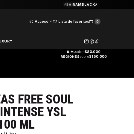
Guardia Vieja 202. Oficina 102.
⚡SAIRAMBLACK⚡
Ver Horarios
Acceso
Lista de favoritos
0
DOS
UXURY
ENVÍO
GRATIS
sobre
$80.000
R.M.
sobre
$150.000
REGIONES
AS FREE SOUL
 INTENSE YSL
100 ML