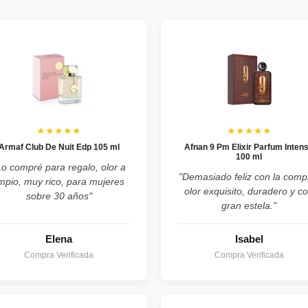
★★★★★
★★★★★
Armaf Club De Nuit Edp 105 ml
Afnan 9 Pm Elixir Parfum Inten
100 ml
Lo compré para regalo, olor a
"Demasiado feliz con la comp
impio, muy rico, para mujeres
olor exquisito, duradero y c
sobre 30 años"
gran estela."
Elena
Isabel
Compra Verificada
Compra Verificada