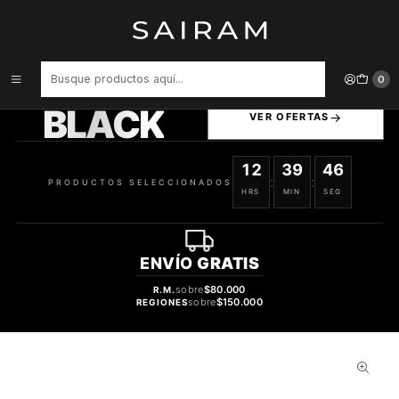
Inicio
Perfume
Perfumes de Mujer
PERFUME BEAS GIOGIA WATER CLON GIOIA GIORGIO ARMANI
MUJER EDP 100 ML
PRODUCTOS
0
SELECCIONADOS
BLACK
VER OFERTAS
12
39
45
:
:
PRODUCTOS SELECCIONADOS
HRS
MIN
SEG
ENVÍO
GRATIS
sobre
$80.000
R.M.
sobre
$150.000
REGIONES
30%