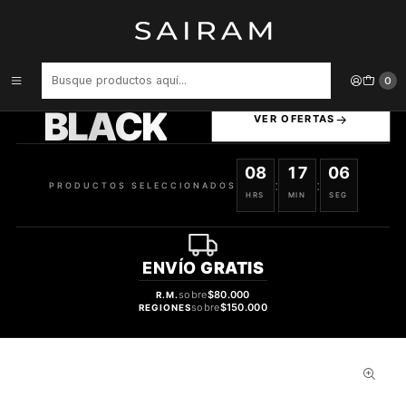
Inicio
Perfume
tester
Perfume Beas Miyagi Women Clon Issey Miyake Women Mujer Edp
100 ml Tester
PRODUCTOS
0
SELECCIONADOS
BLACK
VER OFERTAS
08
17
05
:
:
PRODUCTOS SELECCIONADOS
HRS
MIN
SEG
ENVÍO
GRATIS
sobre
$80.000
R.M.
sobre
$150.000
REGIONES
28%