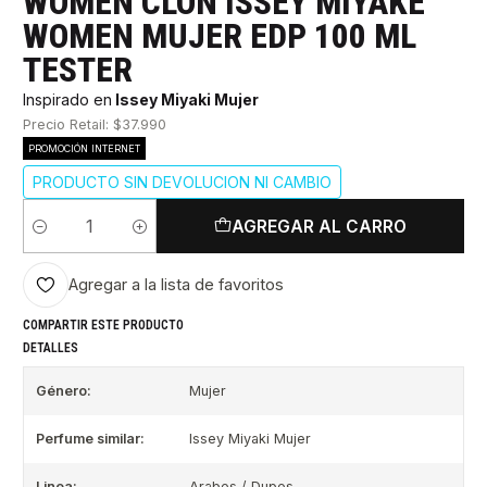
WOMEN CLON ISSEY MIYAKE
WOMEN MUJER EDP 100 ML
TESTER
Inspirado en
Issey Miyaki Mujer
Precio Retail: $37.990
PROMOCIÓN INTERNET
PRODUCTO SIN DEVOLUCION NI CAMBIO
AGREGAR AL CARRO
Cantidad
Agregar a la lista de favoritos
COMPARTIR ESTE PRODUCTO
DETALLES
Género:
Mujer
Perfume similar:
Issey Miyaki Mujer
Linea:
Arabes / Dupes