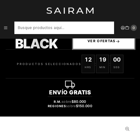
Inicio
Perfume
tester
Perfume Beas Possible Eau Fraiche Clon Chance Eau Fraiche Chanel
Mujer Edp 100 ml Tester
PRODUCTOS
0
SELECCIONADOS
BLACK
VER OFERTAS
12
18
59
:
:
PRODUCTOS SELECCIONADOS
HRS
MIN
SEG
ENVÍO
GRATIS
sobre
$80.000
R.M.
sobre
$150.000
REGIONES
32%