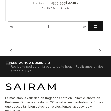
$27.192
Precio Normal
$30.900
3 x $9.064 sin interés
Cantidad
DESPACHO A DOMICILIO
Recibe tu pedido en la puerta de tu hogar, Realizamos envíos
a todo el País.
La mas amplia variedad en fragancias está en Sairam.cl ahorra en
Perfumes Originales hasta un 70% al retail, encuentra los perfumes
que buscas también estuches, relojes, lentes, accesorios y
maquillaje.