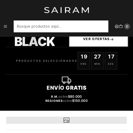
Inicio
Perfume
Perfumes de Hombre
PERFUME BEAS STARSTAND CLON STARWALKER MONT BLANC
HOMBRE EDP 100 ML
PRODUCTOS
0
SELECCIONADOS
BLACK
VER OFERTAS
19
27
16
:
:
PRODUCTOS SELECCIONADOS
HRS
MIN
SEG
ENVÍO
GRATIS
sobre
$80.000
R.M.
sobre
$150.000
REGIONES
28%