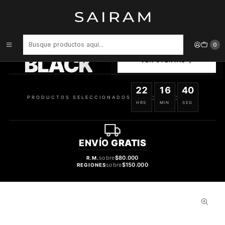
Inicio
Perfume
Perfumes Unisex
PERFUME BHARARA VIKING KASHMIR UNISEX EDP 100 ML
PRODUCTOS
0
SELECCIONADOS
BLACK
VER OFERTAS
22
16
39
:
:
PRODUCTOS SELECCIONADOS
HRS
MIN
SEG
ENVÍO
GRATIS
sobre
$80.000
R.M.
sobre
$150.000
REGIONES
44%