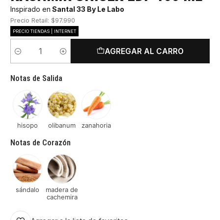
Inspirado en
Santal 33 By Le Labo
Precio Retail: $97.990
PRECIO TIENDAS | INTERNET
AGREGAR AL CARRO
Cantidad
Notas de Salida
hisopo
olibanum
zanahoria
Notas de Corazón
sándalo
madera de
cachemira