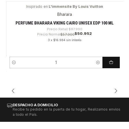
Inspirado en
L'immensite By Louis Vuitton
-48%
Bharara
PERFUME BHARARA VIKING CAIRO UNISEX EDP 100 ML
Precio Retail
$97.990
$50.952
Precio Normal
$57.900
3 x $16.984 sin interés
Cantidad
DESPACHO A DOMICILIO
Recibe tu pedido en la puerta de tu hogar, Realizamos envíos
a todo el País.