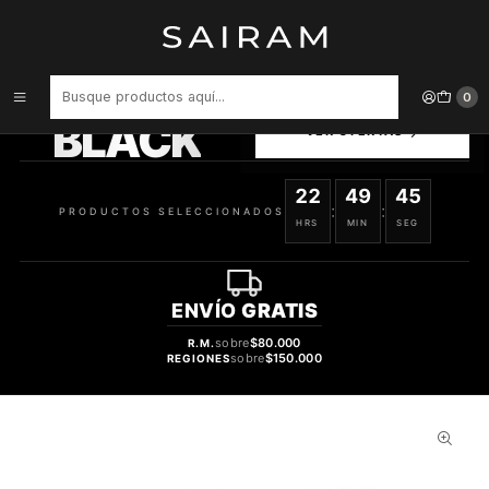
Inicio
Perfume
Perfumes Unisex
PERFUME BLEND OUD BARK UNISEX EDP 75 ML
PRODUCTOS
0
SELECCIONADOS
BLACK
VER OFERTAS
22
49
44
:
:
PRODUCTOS SELECCIONADOS
HRS
MIN
SEG
ENVÍO
GRATIS
sobre
$80.000
R.M.
sobre
$150.000
REGIONES