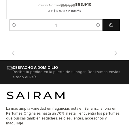
$53.910
Precio Normal
$59.900
3 x $17.970 sin interés
Cantidad
DESPACHO A DOMICILIO
Recibe tu pedido en la puerta de tu hogar, Realizamos envíos
a todo el País.
La mas amplia variedad en fragancias está en Sairam.cl ahorra en
Perfumes Originales hasta un 70% al retail, encuentra los perfumes
que buscas también estuches, relojes, lentes, accesorios y
maquillaje.