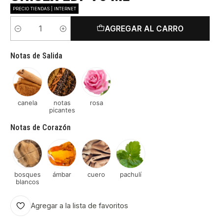
PRECIO TIENDAS | INTERNET
AGREGAR AL CARRO
Cantidad
Notas de Salida
canela
notas
rosa
picantes
Notas de Corazón
bosques
ámbar
cuero
pachulí
blancos
Agregar a la lista de favoritos