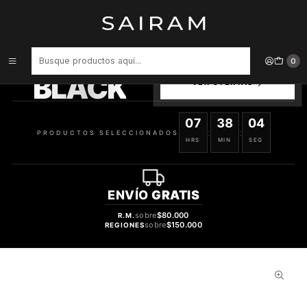
Inicio
Perfume
Perfumes Unisex
PERFUME BLEND OUD GOLD OUD UNISEX EDP 60 ML
PRODUCTOS
0
SELECCIONADOS
BLACK
VER OFERTAS
07
38
03
:
:
PRODUCTOS SELECCIONADOS
HRS
MIN
SEG
ENVÍO
GRATIS
sobre
$80.000
R.M.
sobre
$150.000
REGIONES