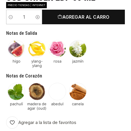
PRECIO TIENDAS | INTERNET
AGREGAR AL CARRO
Cantidad
Notas de Salida
higo
ylang-
rosa
jazmín
ylang
Notas de Corazón
pachulí
madera de
abedul
canela
agar (oud)
Agregar a la lista de favoritos