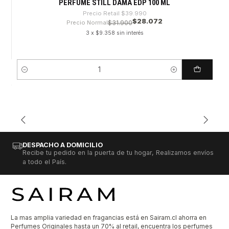
PERFUME STILL DAMA EDP 100 ML
Precio Retail
$39.990
$28.072
Precio Normal
$31.900
3 x $9.358 sin interés
Cantidad
DESPACHO A DOMICILIO
Recibe tu pedido en la puerta de tu hogar, Realizamos envíos
a todo el País.
La mas amplia variedad en fragancias está en Sairam.cl ahorra en
Perfumes Originales hasta un 70% al retail, encuentra los perfumes