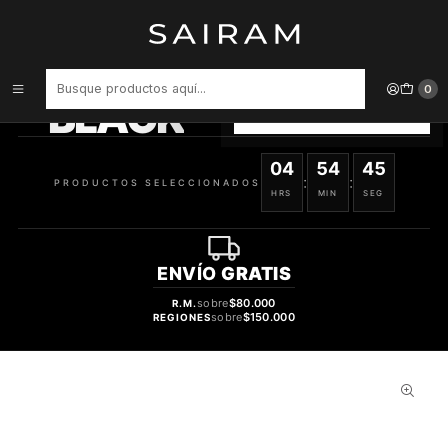
Inicio
Aroma
Florales
PERFUME BOSS FEMME DAMA EDP 30 ML
PRODUCTOS
SELECCIONADOS
0
BLACK
VER OFERTAS
04
54
44
:
:
PRODUCTOS SELECCIONADOS
HRS
MIN
SEG
ENVÍO
GRATIS
sobre
$80.000
R.M.
sobre
$150.000
REGIONES
27%