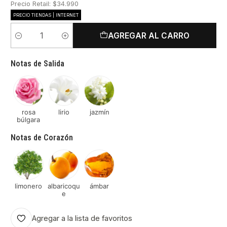
Precio Retail: $34.990
PRECIO TIENDAS | INTERNET
AGREGAR AL CARRO
Cantidad
Notas de Salida
rosa
lirio
jazmín
búlgara
Notas de Corazón
limonero
albaricoqu
ámbar
e
Agregar a la lista de favoritos