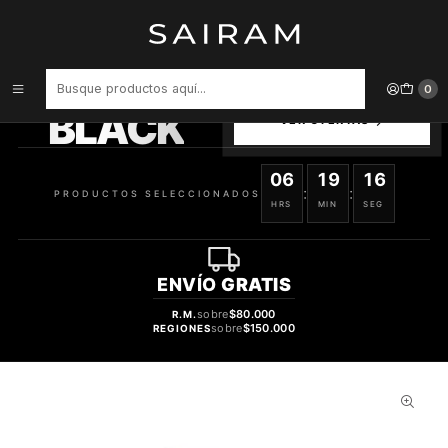
Inicio
Perfume
Perfumes de Hombre
Perfume Burberry Hero Recarga Varon Edt 200 ml
PRODUCTOS
0
SELECCIONADOS
BLACK
VER OFERTAS
06
19
16
:
:
PRODUCTOS SELECCIONADOS
HRS
MIN
SEG
ENVÍO
GRATIS
sobre
$80.000
R.M.
sobre
$150.000
REGIONES
32%