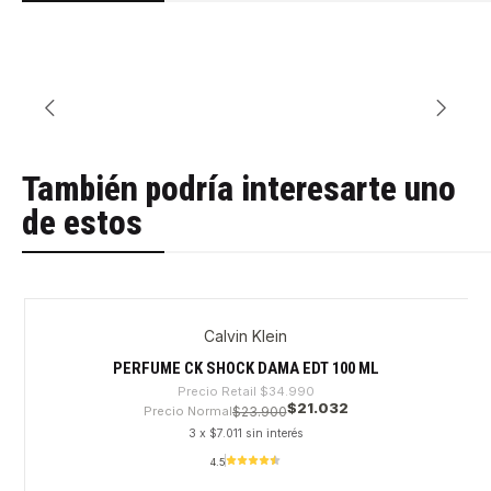
También podría interesarte uno
de estos
Calvin Klein
-39%
PERFUME CK SHOCK DAMA EDT 100 ML
Precio Retail
$34.990
$21.032
Precio Normal
$23.900
3 x $7.011 sin interés
4.5