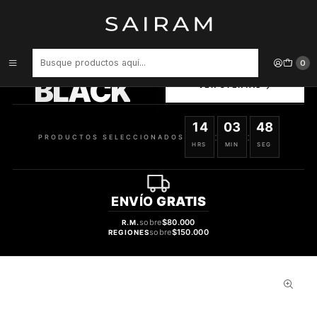
Inicio
Perfume
Perfumes de Mujer
PERFUME CK SHOCK DAMA EDT 200 ML
PRODUCTOS
0
SELECCIONADOS
BLACK
VER OFERTAS
14
03
47
:
:
PRODUCTOS SELECCIONADOS
HRS
MIN
SEG
ENVÍO
GRATIS
sobre
$80.000
R.M.
sobre
$150.000
REGIONES
48%