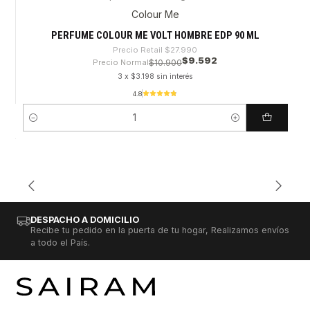
-65%
Colour Me
PERFUME COLOUR ME VOLT HOMBRE EDP 90 ML
Precio Retail
$27.990
$9.592
Precio Normal
$10.900
3 x $3.198 sin interés
4.8
Cantidad
DESPACHO A DOMICILIO
Recibe tu pedido en la puerta de tu hogar, Realizamos envíos
a todo el País.