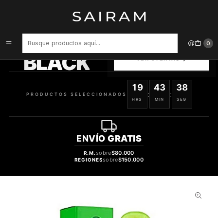
Inicio
Perfume
Perfumes de Hombre
PERFUME COLOUR ME VOLT HOMBRE EDT 50 ML
PRODUCTOS
0
SELECCIONADOS
BLACK
VER OFERTAS
19
43
37
:
:
PRODUCTOS SELECCIONADOS
HRS
MIN
SEG
ENVÍO
GRATIS
sobre
$80.000
R.M.
sobre
$150.000
REGIONES
61%