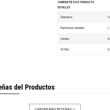
COMPARTIR ESTE PRODUCTO
DETALLES
Género:
U
Perfume similar:
L
Linea:
A
GTIN:
6
eñas del Productos
CARGAR MÁS RESEÑAS