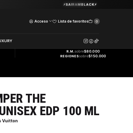
Guardia Vieja 202. Oficina 102.
⚡SAIRAMBLACK⚡
Ver Horarios
Acceso
Lista de favoritos
0
DOS
UXURY
ENVÍO
GRATIS
sobre
$80.000
R.M.
sobre
$150.000
REGIONES
MPER THE
UNISEX EDP 100 ML
 Vuitton