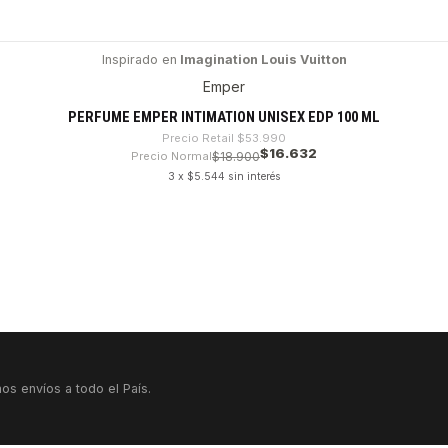
Inspirado en
Imagination Louis Vuitton
Emper
PERFUME EMPER INTIMATION UNISEX EDP 100 ML
Precio Retail
$53.990
$16.632
Precio Normal
$18.900
3 x $5.544 sin interés
os envíos a todo el País.