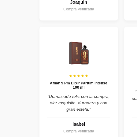
Joaquin
Compra Verificada
★★★★★
Afnan 9 Pm Elixir Parfum Intense
100 ml
"
"Demasiado feliz con la compra,
co
olor exquisito, duradero y con
gran estela."
Isabel
Compra Verificada