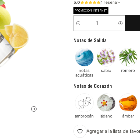
5.0
1 reseña
PROMOCIÓN INTERNET
Cantidad
Notas de Salida
notas
sabio
romero
acuáticas
Notas de Corazón
ambroxán
ládano
ámbar
Agregar a la lista de favo