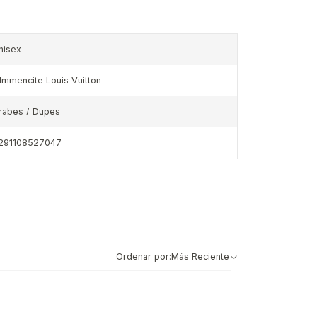
nisex
'Immencite Louis Vuitton
rabes / Dupes
291108527047
Ordenar por:
Más Reciente