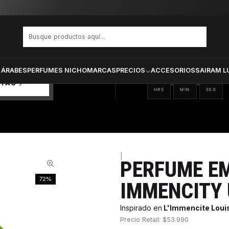
E IMMENCITY UNISEX EDP 100 ML
PRODUCTOS SELECCIONA
CTOS
ONADOS
 ÁRABES
PERFUMES NICHO
MARCAS
PRECIOS
ACCESORIOS
SAIRAM L
06
20
54
:
:
RTAS
HRS
MIN
SEG
|
PERFUME E
72%
IMMENCITY 
Inspirado en
L'Immencite Louis
Precio Retail: $53.990