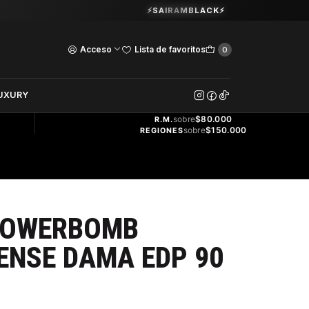
Guardia Vieja 202. Oficina 102.
⚡SAIRAMBLACK⚡
Ver Horarios
Acceso
Lista de favoritos
0
DOS
UXURY
ENVÍO
GRATIS
sobre
$80.000
R.M.
sobre
$150.000
REGIONES
LOWERBOMB
ENSE DAMA EDP 90