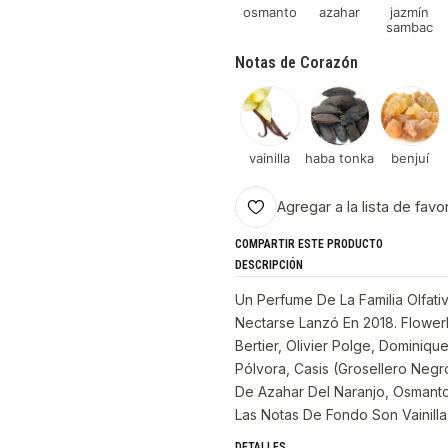
osmanto
azahar
jazmín
sambac
Notas de Corazón
vainilla
haba tonka
benjuí
Agregar a la lista de favo
COMPARTIR ESTE PRODUCTO
DESCRIPCIÓN
Un Perfume De La Familia Olfati
Nectarse Lanzó En 2018. Flower
Bertier, Olivier Polge, Dominiq
Pólvora, Casis (Grosellero Neg
De Azahar Del Naranjo, Osmanto
Las Notas De Fondo Son Vainilla
DETALLES