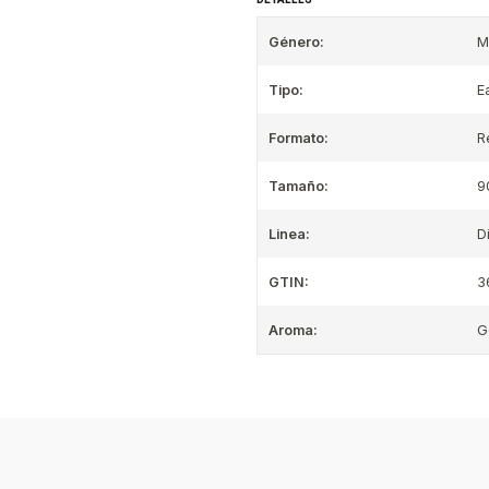
Género:
M
Tipo:
E
Formato:
R
Tamaño:
9
Linea:
D
GTIN:
3
Aroma:
G