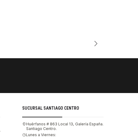
Cantidad
PAGOS SE
Tu compra 
SUCURSAL SANTIAGO CENTRO
Huérfanos # 863 Local 13, Galería España.
Santiago Centro.
.
Lunes a Viernes: