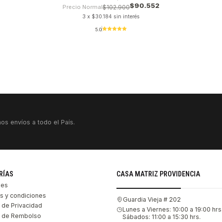
$90.552
Precio Normal
$102.900
3 x $30.184 sin interés
5.0
os envíos a todo el País.
RÍAS
CASA MATRIZ PROVIDENCIA
les
s y condiciones
Guardia Vieja # 202
s de Privacidad
Lunes a Viernes: 10:00 a 19:00 hrs
as de Rembolso
Sábados: 11:00 a 15:30 hrs.