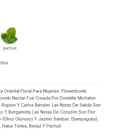
pachulí
ritos
va Oriental Floral Para Mujeres. Flowerbomb
bomb Nectar Fue Creada Por Domitille Michalon
ue Ropion Y Carlos Benaïm. Las Notas De Salida Son
ro) Y Bergamota; Las Notas De Corazón Son Flor
 (Olivo Oloroso) Y Jazmín Sambac (Sampaguita);
, Haba Tonka, Benjuí Y Pachulí.