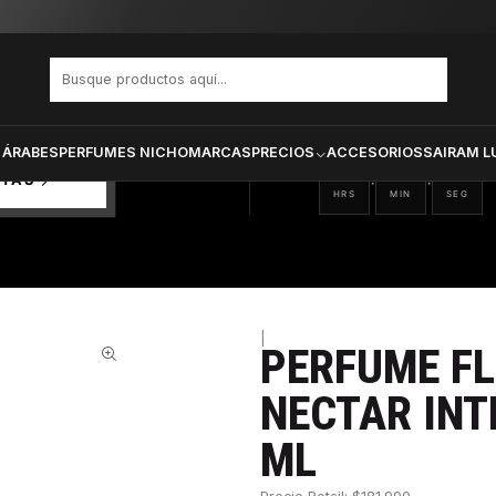
RBOMB NECTAR INTENSE DAMA EDP 90 ML
PRODUCTOS SELECCIONA
CTOS
ONADOS
 ÁRABES
PERFUMES NICHO
MARCAS
PRECIOS
ACCESORIOS
SAIRAM L
23
29
34
:
:
RTAS
HRS
MIN
SEG
|
PERFUME F
31%
NECTAR INT
ML