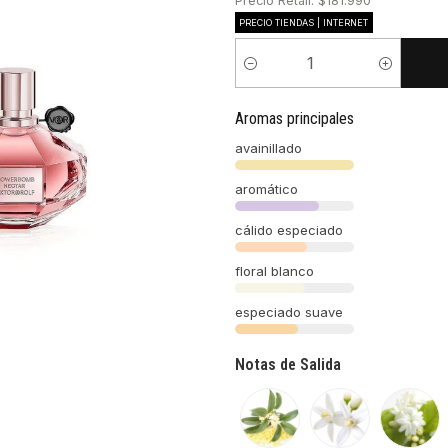
Precio Retail: $181.990
PRECIO TIENDAS | INTERNET
Cantidad
Aromas principales
avainillado
aromático
cálido especiado
floral blanco
especiado suave
Notas de Salida