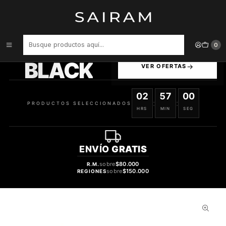
Inicio
Perfume
Perfumes Unisex
PERFUME FRAGRANCE WORLD CASAMORANDO ROYALE UNISEX
EDP 100 ML
PRODUCTOS
0
SELECCIONADOS
BLACK
VER OFERTAS
02
56
59
:
:
PRODUCTOS SELECCIONADOS
HRS
MIN
SEG
ENVÍO
GRATIS
sobre
$80.000
R.M.
sobre
$150.000
REGIONES
32%