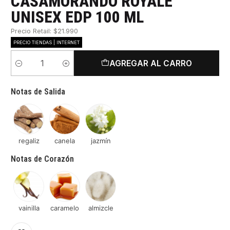
CASAMORANDO ROYALE
UNISEX EDP 100 ML
Precio Retail: $21.990
PRECIO TIENDAS | INTERNET
AGREGAR AL CARRO
Cantidad
Notas de Salida
regaliz
canela
jazmín
Notas de Corazón
vainilla
caramelo
almizcle