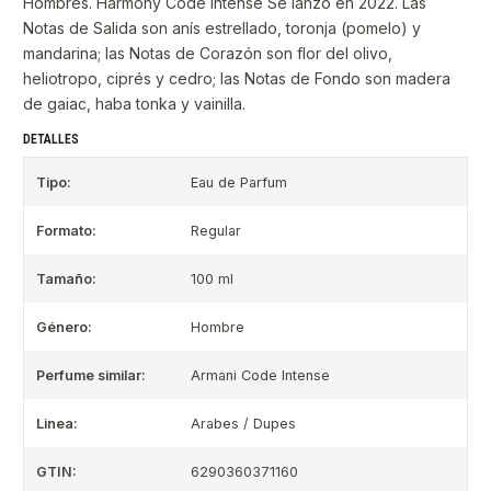
Hombres. Harmony Code Intense Se lanzó en 2022. Las
Notas de Salida son anís estrellado, toronja (pomelo) y
mandarina; las Notas de Corazón son flor del olivo,
heliotropo, ciprés y cedro; las Notas de Fondo son madera
de gaiac, haba tonka y vainilla.
DETALLES
Tipo:
Eau de Parfum
Formato:
Regular
Tamaño:
100 ml
Género:
Hombre
Perfume similar:
Armani Code Intense
Linea:
Arabes / Dupes
GTIN:
6290360371160