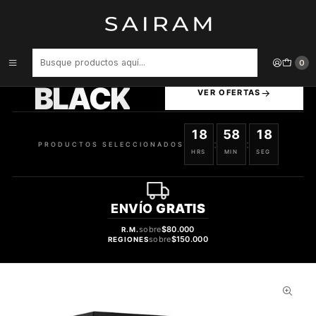
Inicio
Perfume
Perfumes de Hombre
PERFUME FRAGRANCE WORLD HARMONY CODE INTENSE HOMBRE
EDP 100 ML
PRODUCTOS
0
SELECCIONADOS
BLACK
VER OFERTAS
18
58
17
:
:
PRODUCTOS SELECCIONADOS
HRS
MIN
SEG
ENVÍO
GRATIS
sobre
$80.000
R.M.
sobre
$150.000
REGIONES
70%