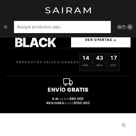
Inicio
Perfume
Perfumes Unisex
PERFUME FRAGRANCE WORLD SIGNATURE BROWN UNISEX EDP 80
ML
PRODUCTOS
0
SELECCIONADOS
BLACK
VER OFERTAS
14
43
16
:
:
PRODUCTOS SELECCIONADOS
HRS
MIN
SEG
ENVÍO
GRATIS
sobre
$80.000
R.M.
sobre
$150.000
REGIONES
30%