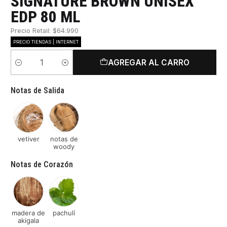
SIGNATURE BROWN UNISEX
EDP 80 ML
Precio Retail: $64.990
PRECIO TIENDAS | INTERNET
AGREGAR AL CARRO
Cantidad
Notas de Salida
vetiver
notas de
woody
Notas de Corazón
madera de
pachulí
akigala