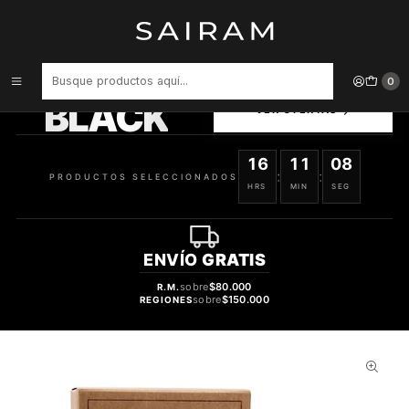
Inicio
Perfume
Perfumes Unisex
Perfume Fragrance World Terro Pura Unisex Edp 70 ml
PRODUCTOS
0
SELECCIONADOS
BLACK
VER OFERTAS
16
11
07
:
:
PRODUCTOS SELECCIONADOS
HRS
MIN
SEG
ENVÍO
GRATIS
sobre
$80.000
R.M.
sobre
$150.000
REGIONES
59%