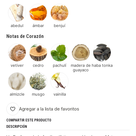
abedul
ámbar
benjuí
Notas de Corazón
vetiver
cedro
pachulí
madera de
haba tonka
guayaco
almizcle
musgo
vainilla
Agregar a la lista de favoritos
COMPARTIR ESTE PRODUCTO
DESCRIPCIÓN