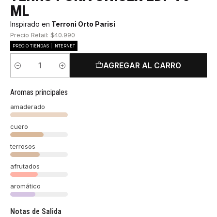
ML
Inspirado en
Terroni Orto Parisi
Precio Retail: $40.990
PRECIO TIENDAS | INTERNET
AGREGAR AL CARRO
Cantidad
Aromas principales
amaderado
cuero
terrosos
afrutados
aromático
Notas de Salida