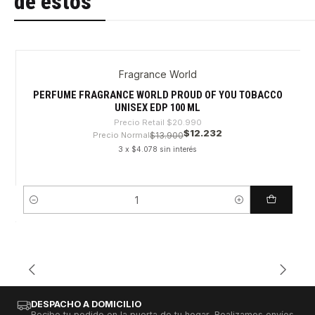
de estos
Fragrance World
-41%
PERFUME FRAGRANCE WORLD PROUD OF YOU TOBACCO
UNISEX EDP 100 ML
Precio Retail
$20.990
$12.232
Precio Normal
$13.900
3 x $4.078 sin interés
Cantidad
DESPACHO A DOMICILIO
Recibe tu pedido en la puerta de tu hogar, Realizamos envíos