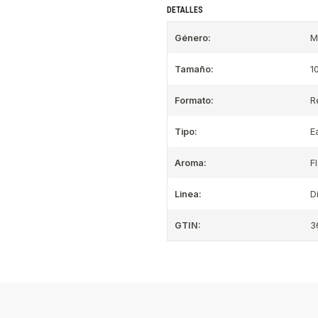
DETALLES
Género:
M
Tamaño:
1
Formato:
R
Tipo:
E
Aroma:
F
Linea:
D
GTIN:
3