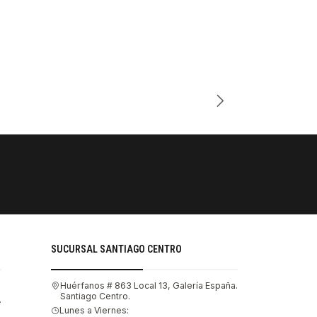
Cantidad
PAGOS SE
Tu compra 
SUCURSAL SANTIAGO CENTRO
Huérfanos # 863 Local 13, Galería España.
Santiago Centro.
.
Lunes a Viernes: