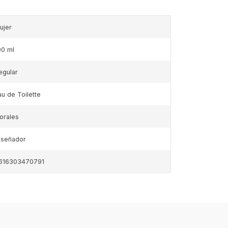
ujer
00 ml
egular
au de Toilette
lorales
iseñador
616303470791