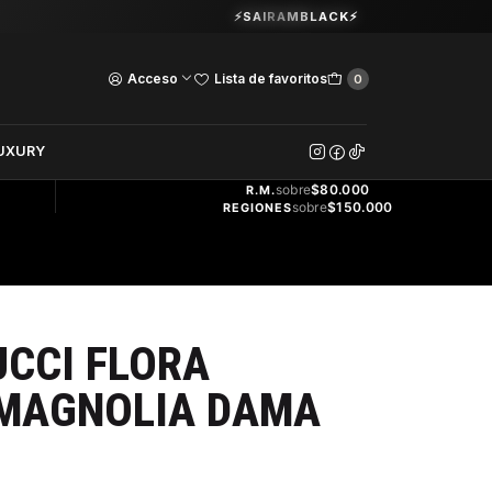
Guardia Vieja 202. Oficina 102.
⚡SAIRAMBLACK⚡
Ver Horarios
Acceso
Lista de favoritos
0
DOS
UXURY
ENVÍO
GRATIS
sobre
$80.000
R.M.
sobre
$150.000
REGIONES
CCI FLORA
MAGNOLIA DAMA