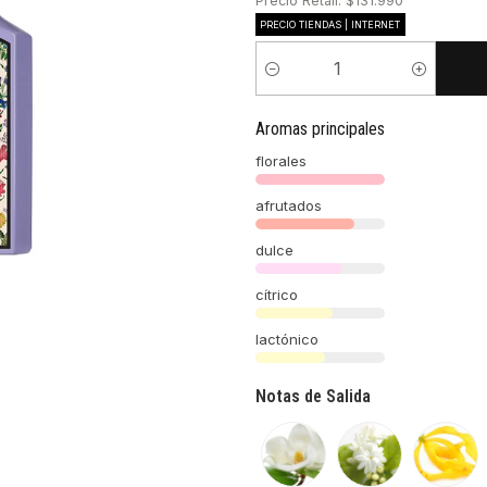
Precio Retail: $131.990
PRECIO TIENDAS | INTERNET
Cantidad
Aromas principales
florales
afrutados
dulce
cítrico
lactónico
Notas de Salida