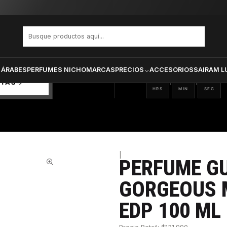
 FLORA GORGEOUS MAGNOLIA DAMA EDP 100 ML
PRODUCTOS SELECCIONA
CTOS
ONADOS
 ÁRABES
PERFUMES NICHO
MARCAS
PRECIOS
ACCESORIOS
SAIRAM L
05
54
30
:
:
RTAS
HRS
MIN
SEG
|
PERFUME GU
32%
GORGEOUS 
EDP 100 ML