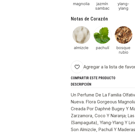
magnolia
jazmín
ylang-
sambac
ylang
Notas de Corazón
almizcle
pachulí
bosque
rubio
Agregar a la lista de favo
COMPARTIR ESTE PRODUCTO
DESCRIPCIÓN
Un Perfume De La Familia Olfativ
Nueva. Flora Gorgeous Magnoli
Creada Por Daphné Bugey Y Mar
Zarzamora, Coco Y Naranja; La
(Sampaguita), Ylang-Ylang Y Lir
Son Almizcle, Pachulí Y Maderas