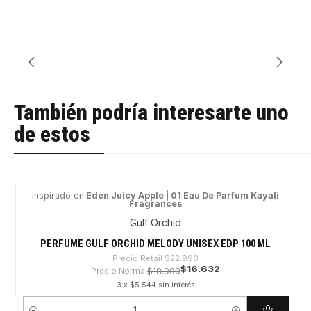
También podría interesarte uno
de estos
Inspirado en
Eden Juicy Apple | 01 Eau De Parfum Kayali
Fragrances
-27%
Gulf Orchid
PERFUME GULF ORCHID MELODY UNISEX EDP 100 ML
Precio Retail
$22.990
$16.632
Precio Normal
$18.900
3 x $5.544 sin interés