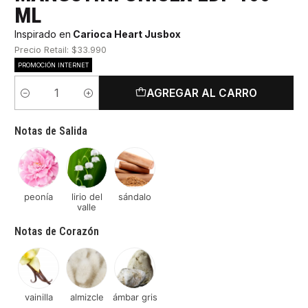
ML
Inspirado en
Carioca Heart Jusbox
Precio Retail: $33.990
PROMOCIÓN INTERNET
AGREGAR AL CARRO
Cantidad
Notas de Salida
peonía
lirio del
sándalo
valle
Notas de Corazón
vainilla
almizcle
ámbar gris