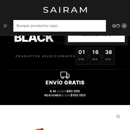
Inicio
Perfume
Perfumes Unisex
PERFUME GULF ORCHID MANGOTINI UNISEX EDP 100 ML
PRODUCTOS
0
SELECCIONADOS
BLACK
VER OFERTAS
01
16
38
:
:
PRODUCTOS SELECCIONADOS
HRS
MIN
SEG
ENVÍO
GRATIS
sobre
$80.000
R.M.
sobre
$150.000
REGIONES
28%