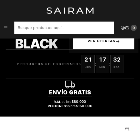
Inicio
Perfume
Perfumes de Hombre
PERFUME JEAN PAUL GAULTIER LE BEAU PARADISE GARDEN
VARON EDP 125 ML
PRODUCTOS
0
SELECCIONADOS
BLACK
VER OFERTAS
21
17
32
:
:
PRODUCTOS SELECCIONADOS
HRS
MIN
SEG
ENVÍO
GRATIS
sobre
$80.000
R.M.
sobre
$150.000
REGIONES
32%