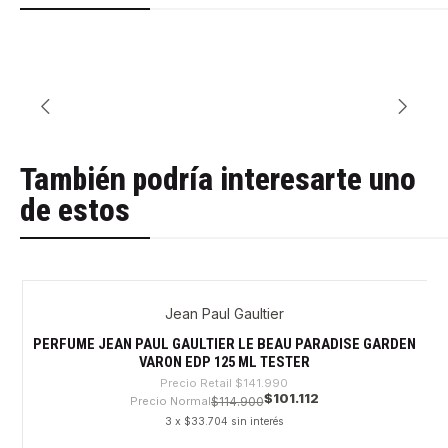
También podría interesarte uno
de estos
Jean Paul Gaultier
-28%
Nuevo
PERFUME JEAN PAUL GAULTIER LE BEAU PARADISE GARDEN
VARON EDP 125 ML TESTER
Precio Retail
$141.990
$101.112
Precio Normal
$114.900
3 x $33.704 sin interés