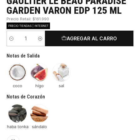
GAULTIER LE BEAU PARADISE
GARDEN VARON EDP 125 ML
Precio Retail: $161.990
PRECIO TIENDAS | INTERNET
AGREGAR AL CARRO
Cantidad
Notas de Salida
coco
higo
sal
Notas de Corazón
haba tonka
sándalo