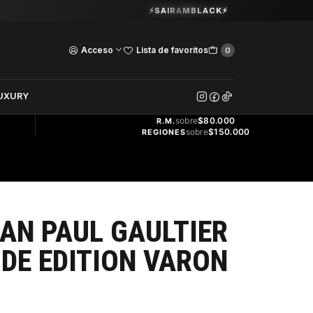
Guardia Vieja 202. Oficina 102.
⚡SAIRAMBLACK⚡
Ver Horarios
Acceso
Lista de favoritos
0
DOS
UXURY
ENVÍO
GRATIS
sobre
$80.000
R.M.
sobre
$150.000
REGIONES
AN PAUL GAULTIER
IDE EDITION VARON