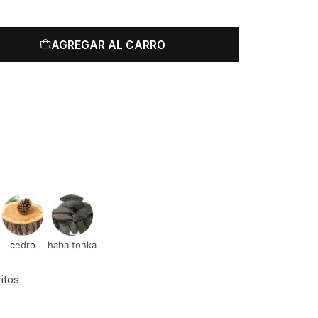
AGREGAR AL CARRO
cedro
haba tonka
ritos