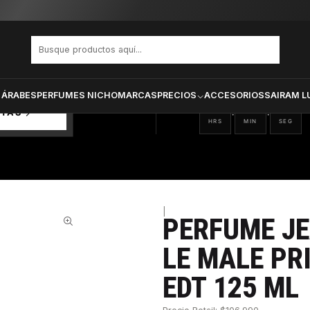
aul Gaultier Le Male Pride Edition Varon Edt 125 ml
PRODUCTOS SELECCIONA
CTOS
ONADOS
 ÁRABES
PERFUMES NICHO
MARCAS
PRECIOS
ACCESORIOS
SAIRAM L
06
25
03
:
:
RTAS
HRS
MIN
SEG
|
PERFUME JE
31%
LE MALE PR
EDT 125 ML