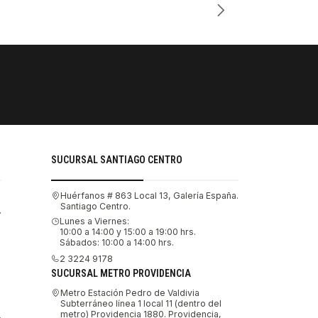
PAGOS SE
Tu compra 
SUCURSAL SANTIAGO CENTRO
Huérfanos # 863 Local 13, Galería España.
Santiago Centro.
.
Lunes a Viernes:
10:00 a 14:00 y 15:00 a 19:00 hrs.
Sábados: 10:00 a 14:00 hrs.
2 3224 9178
SUCURSAL METRO PROVIDENCIA
Metro Estación Pedro de Valdivia
Subterráneo línea 1 local 11 (dentro del
metro) Providencia 1880. Providencia,
.