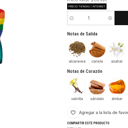
Precio Retail: $106.990
PRECIO TIENDAS | INTERNET
Cantidad
Notas de Salida
alcaravea
canela
azahar
Notas de Corazón
vainilla
sándalo
ámbar
Agregar a la lista de favo
COMPARTIR ESTE PRODUCTO