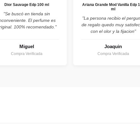
Dior Sauvage Edp 100 ml
Ariana Grande Mod Vanilla Edp 
ml
"Se buscó en tienda sin
"La persona recibio el perg
inconveniente. El perfume es
de regalo quedo muy satisfe
riginal. 100% recomendado."
con el olor y la fijacion"
Miguel
Joaquin
Compra Verificada
Compra Verificada