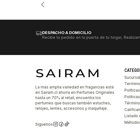
DESPACHO A DOMICILIO
Recibe tu pedido en la puerta de tu hogar, Realizam
CATEGO
Sucursa
Termino
La mas amplia variedad en fragancias está
Política
en Sairam.cl ahorra en Perfumes Originales
Polític
hasta un 70% al retail, encuentra los
perfumes que buscas también estuches,
Término
relojes, lentes, accesorios y maquillaje.
Califíca
Listado 
Métodos
Síguenos