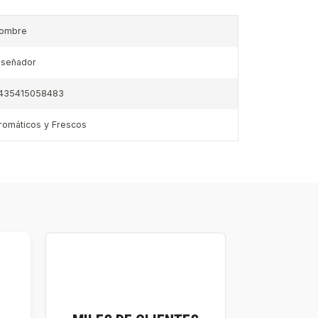
ombre
iseñador
435415058483
romáticos y Frescos