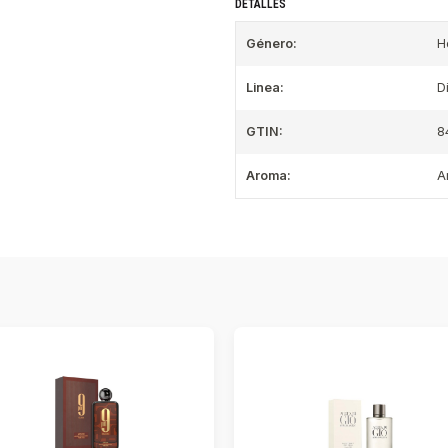
DETALLES
Género:
H
Linea:
D
GTIN:
8
Aroma:
A