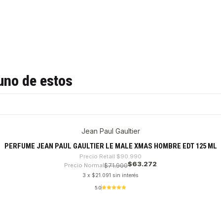
uno de estos
Jean Paul Gaultier
PERFUME JEAN PAUL GAULTIER LE MALE XMAS HOMBRE EDT 125 ML
Precio Retail
$90.990
$63.272
Precio Normal
$71.900
3 x $21.091 sin interés
5.0