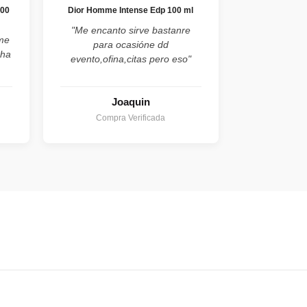
100
Dior Homme Intense Edp 100 ml
"Me encanto sirve bastanre
ume
para ocasióne dd
cha
evento,ofina,citas pero eso"
Joaquin
Compra Verificada