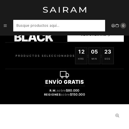
Inicio
Perfume
Perfumes Unisex
PERFUME LATTAFA AL NOBLE WAZEER UNISEX EDP 100 ML
PRODUCTOS
0
SELECCIONADOS
BLACK
VER OFERTAS
12
05
22
:
:
PRODUCTOS SELECCIONADOS
HRS
MIN
SEG
ENVÍO
GRATIS
sobre
$80.000
R.M.
sobre
$150.000
REGIONES
50%