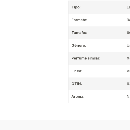
Tipo:
E
Formato:
R
Tamaño:
6
Género:
U
Perfume similar:
X
Linea:
A
GTIN:
6
Aroma:
N