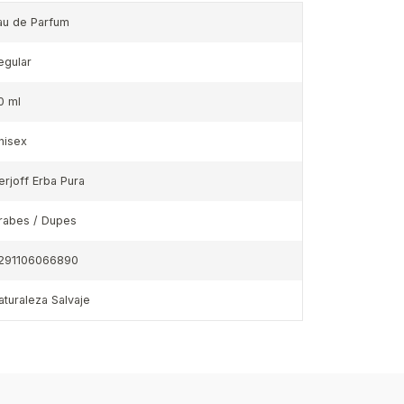
au de Parfum
egular
0 ml
nisex
erjoff Erba Pura
rabes / Dupes
291106066890
aturaleza Salvaje