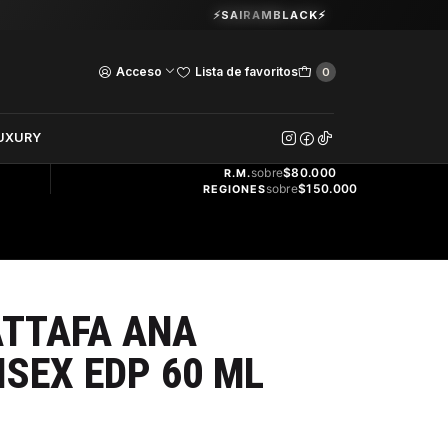
Guardia Vieja 202. Oficina 102.
⚡SAIRAMBLACK⚡
Ver Horarios
Acceso
Lista de favoritos
0
DOS
UXURY
ENVÍO
GRATIS
sobre
$80.000
R.M.
sobre
$150.000
REGIONES
ATTAFA ANA
ISEX EDP 60 ML