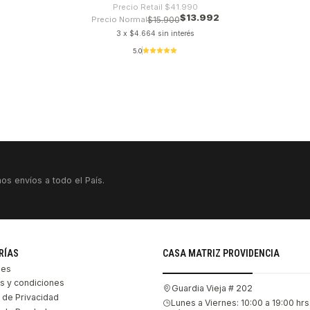
Precio Retail
$41.990
$13.992
Precio Normal
$15.900
3 x $4.664 sin interés
5.0
os envíos a todo el País.
RÍAS
CASA MATRIZ PROVIDENCIA
les
s y condiciones
Guardia Vieja # 202
s de Privacidad
Lunes a Viernes: 10:00 a 19:00 hrs