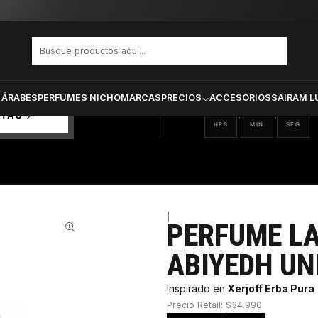
a Abiyedh Unisex Edp 60 ml
PRODUCTOS SELECCIONA
CTOS
ONADOS
 ÁRABES
PERFUMES NICHO
MARCAS
PRECIOS
ACCESORIOS
SAIRAM L
09
33
44
:
:
RTAS
HRS
MIN
SEG
|
PERFUME L
55%
ABIYEDH UN
Inspirado en
Xerjoff Erba Pura
Precio Retail: $34.990