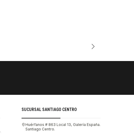
PAGOS SE
Tu compra 
SUCURSAL SANTIAGO CENTRO
Huérfanos # 863 Local 13, Galería España.
Santiago Centro.
.