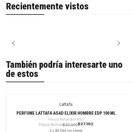
Recientemente vistos
También podría interesarte uno
de estos
Lattafa
-28%
Agotado
PERFUME LATTAFA ASAD ELIXIR HOMBRE EDP 100 ML
Precio Retail
$37.990
$27.192
Precio Normal
$30.900
3 x $9.064 sin interés