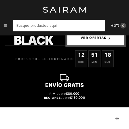
Inicio
Perfume
Perfumes de Hombre
PERFUME LATTAFA ASAD HOMBRE EDP 100 ML / DESODORANTE
200 ML ESTUCHE
PRODUCTOS
0
SELECCIONADOS
BLACK
VER OFERTAS
12
51
18
:
:
PRODUCTOS SELECCIONADOS
HRS
MIN
SEG
ENVÍO
GRATIS
sobre
$80.000
R.M.
sobre
$150.000
REGIONES
45%