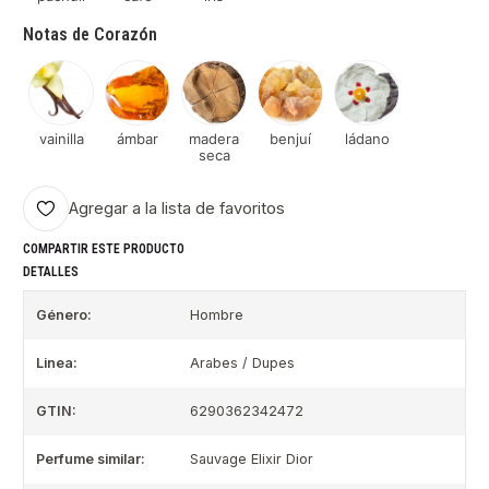
Notas de Corazón
vainilla
ámbar
madera
benjuí
ládano
seca
Agregar a la lista de favoritos
COMPARTIR ESTE PRODUCTO
DETALLES
Género:
Hombre
Linea:
Arabes / Dupes
GTIN:
6290362342472
Perfume similar:
Sauvage Elixir Dior