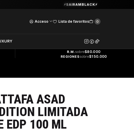
Guardia Vieja 202. Oficina 102.
⚡SAIRAMBLACK⚡
Ver Horarios
Acceso
Lista de favoritos
0
DOS
UXURY
ENVÍO
GRATIS
sobre
$80.000
R.M.
sobre
$150.000
REGIONES
ATTAFA ASAD
DITION LIMITADA
 EDP 100 ML