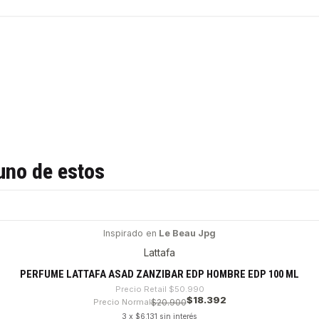
uno de estos
Inspirado en
Le Beau Jpg
Lattafa
PERFUME LATTAFA ASAD ZANZIBAR EDP HOMBRE EDP 100 ML
Precio Retail
$50.990
$18.392
Precio Normal
$20.900
3 x $6.131 sin interés