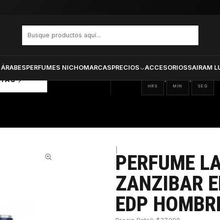
AFA ASAD ZANZIBAR EDITION LIMITADA EDP HOMBRE EDP 100 ML
PRODUCTOS SELECCIONA
CTOS
ONADOS
 ÁRABES
PERFUMES NICHO
MARCAS
PRECIOS
ACCESORIOS
SAIRAM L
10
14
41
:
:
RTAS
HRS
MIN
SEG
|
PERFUME L
28%
ZANZIBAR E
EDP HOMBRE