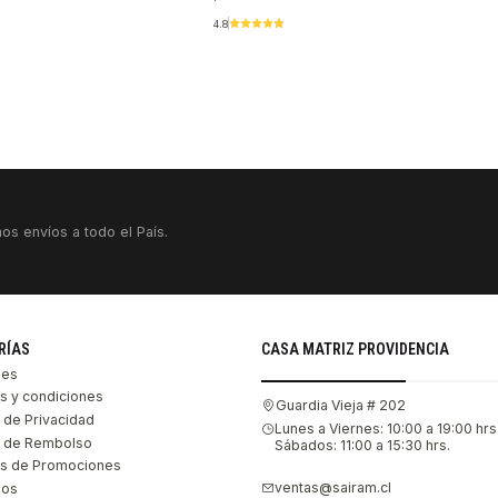
4.8
os envíos a todo el País.
RÍAS
CASA MATRIZ PROVIDENCIA
les
s y condiciones
Guardia Vieja # 202
s de Privacidad
Lunes a Viernes: 10:00 a 19:00 hrs
as de Rembolso
Sábados: 11:00 a 15:30 hrs.
s de Promociones
ventas@sairam.cl
nos