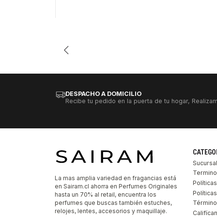
Cantidad
DESPACHO A DOMICILIO
Recibe tu pedido en la puerta de tu hogar, Realizam
CATEGO
Sucursa
Termino
La mas amplia variedad en fragancias está
Política
en Sairam.cl ahorra en Perfumes Originales
Polític
hasta un 70% al retail, encuentra los
perfumes que buscas también estuches,
Término
relojes, lentes, accesorios y maquillaje.
Califíca