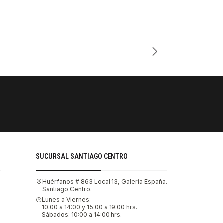
Cantidad
PAGOS SE
Tu compra 
SUCURSAL SANTIAGO CENTRO
Huérfanos # 863 Local 13, Galería España.
Santiago Centro.
.
Lunes a Viernes:
10:00 a 14:00 y 15:00 a 19:00 hrs.
Sábados: 10:00 a 14:00 hrs.