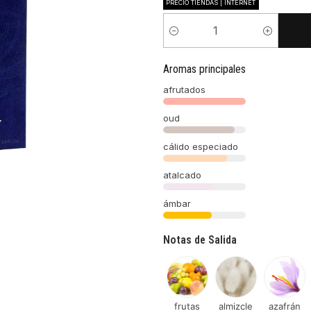
PRECIO TIENDAS | INTERNET
Cantidad
Aromas principales
afrutados
oud
cálido especiado
atalcado
ámbar
Notas de Salida
frutas
almizcle
azafrán