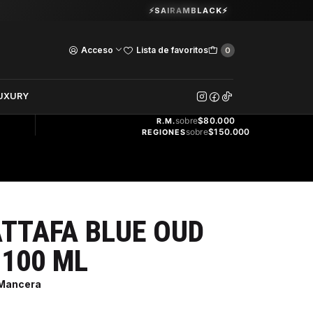
Guardia Vieja 202. Oficina 102.
⚡SAIRAMBLACK⚡
Ver Horarios
Acceso
Lista de favoritos
0
DOS
UXURY
ENVÍO
GRATIS
sobre
$80.000
R.M.
sobre
$150.000
REGIONES
TTAFA BLUE OUD
 100 ML
 Mancera