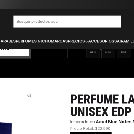
BLUE OUD UNISEX EDP 100 ML
PRODUCTOS SELECCIONA
CTOS
ONADOS
 ÁRABES
PERFUMES NICHO
MARCAS
PRECIOS
ACCESORIOS
SAIRAM L
08
18
27
:
:
RTAS
HRS
MIN
SEG
|
PERFUME LA
35%
UNISEX EDP
Inspirado en
Aoud Blue Notes
Precio Retail: $22.990