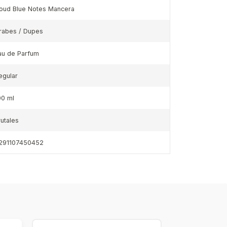
oud Blue Notes Mancera
rabes / Dupes
au de Parfum
egular
00 ml
rutales
291107450452