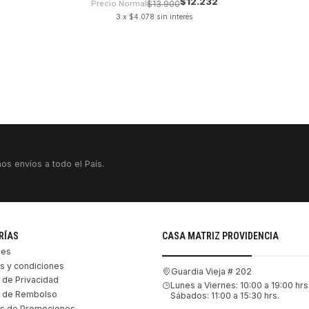
$12.232
Precio Normal
$13.900
3 x $4.078 sin interés
VER DETALLES
os envíos a todo el País.
RÍAS
CASA MATRIZ PROVIDENCIA
les
s y condiciones
Guardia Vieja # 202
s de Privacidad
Lunes a Viernes: 10:00 a 19:00 hrs
as de Rembolso
Sábados: 11:00 a 15:30 hrs.
s de Promociones