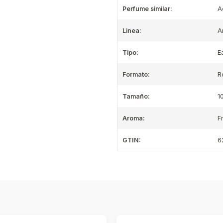
Perfume similar:
A
Linea:
A
Tipo:
E
Formato:
R
Tamaño:
1
Aroma:
F
GTIN:
6