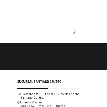
Cantidad
PAGOS SE
Tu compra 
SUCURSAL SANTIAGO CENTRO
Huérfanos # 863 Local 13, Galería España.
Santiago Centro.
.
Lunes a Viernes:
10:00 a 14:00 y 15:00 a 19:00 hrs.