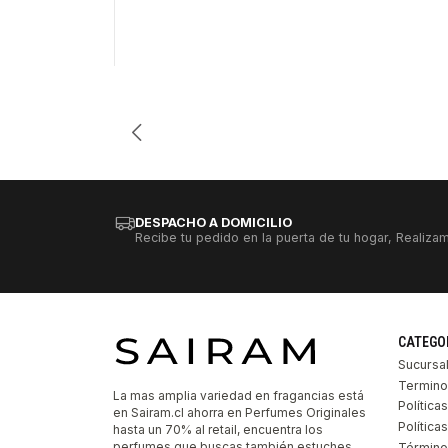
DESPACHO A DOMICILIO
Recibe tu pedido en la puerta de tu hogar, Realizam
CATEGO
Sucursa
Termino
La mas amplia variedad en fragancias está
Política
en Sairam.cl ahorra en Perfumes Originales
Polític
hasta un 70% al retail, encuentra los
perfumes que buscas también estuches,
Término