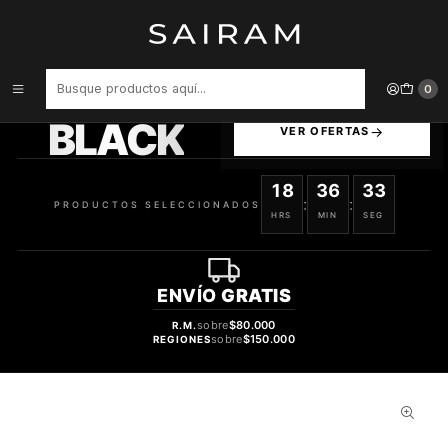
Inicio
Perfume
Perfumes Unisex
PERFUME LATTAFA KHALTAAT AL ARABIA ROYAL BLENDS UNISEX
EDP 100 ML
PRODUCTOS
0
SELECCIONADOS
BLACK
VER OFERTAS
18
36
32
:
:
PRODUCTOS SELECCIONADOS
HRS
MIN
SEG
ENVÍO
GRATIS
sobre
$80.000
R.M.
sobre
$150.000
REGIONES
29%