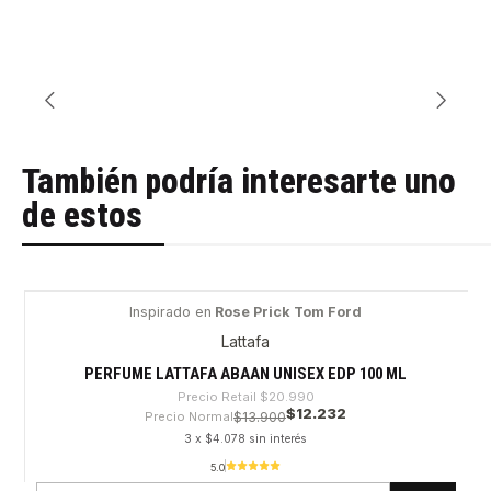
También podría interesarte uno
de estos
Inspirado en
Rose Prick Tom Ford
-41%
Lattafa
PERFUME LATTAFA ABAAN UNISEX EDP 100 ML
Precio Retail
$20.990
$12.232
Precio Normal
$13.900
3 x $4.078 sin interés
5.0