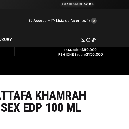
Guardia Vieja 202. Oficina 102.
⚡SAIRAMBLACK⚡
Ver Horarios
Acceso
Lista de favoritos
0
DOS
UXURY
ENVÍO
GRATIS
sobre
$80.000
R.M.
sobre
$150.000
REGIONES
ATTAFA KHAMRAH
SEX EDP 100 ML