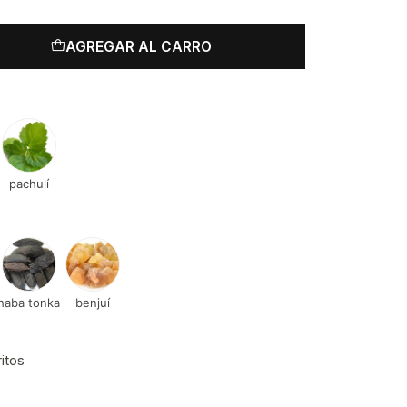
AGREGAR AL CARRO
pachulí
haba tonka
benjuí
ritos