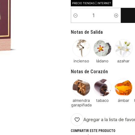
PRECIO TIENDAS | INTERNET
Cantidad
Notas de Salida
incienso
ládano
azahar
Notas de Corazón
almendra
tabaco
ámbar
garapiñada
Agregar a la lista de favo
COMPARTIR ESTE PRODUCTO