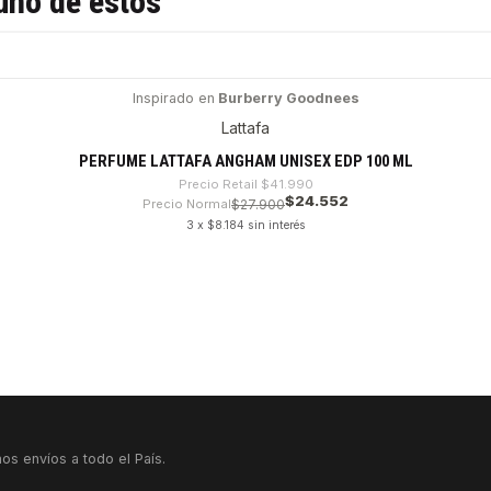
uno de estos
Inspirado en
Burberry Goodnees
Lattafa
PERFUME LATTAFA ANGHAM UNISEX EDP 100 ML
Precio Retail
$41.990
$24.552
Precio Normal
$27.900
3 x $8.184 sin interés
os envíos a todo el País.