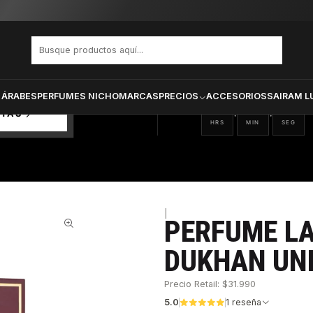
 KHAMRAH DUKHAN UNISEX EDP 100 ML
PRODUCTOS SELECCIONA
CTOS
ONADOS
 ÁRABES
PERFUMES NICHO
MARCAS
PRECIOS
ACCESORIOS
SAIRAM L
14
00
57
:
:
RTAS
HRS
MIN
SEG
|
PERFUME L
32%
DUKHAN UNI
Precio Retail: $31.990
5.0
1 reseña