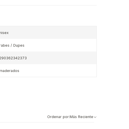
nisex
rabes / Dupes
290362342373
maderados
Ordenar por:
Más Reciente