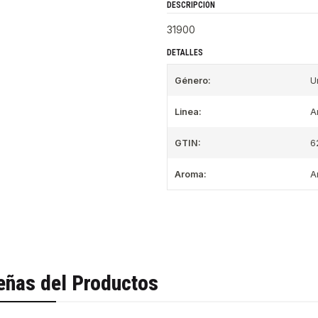
DESCRIPCIÓN
31900
DETALLES
Género:
U
Linea:
A
GTIN:
6
Aroma:
A
eñas del Productos