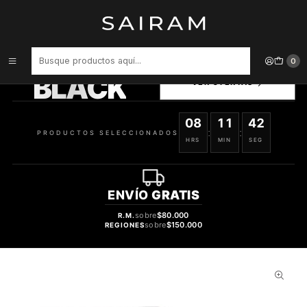
Inicio
Perfume
Perfumes Unisex
PERFUME LATTAFA PRIDE PURE CRYSTAL UNISEX EDP 100 ML
PRODUCTOS
0
SELECCIONADOS
BLACK
VER OFERTAS
08
11
41
:
:
PRODUCTOS SELECCIONADOS
HRS
MIN
SEG
ENVÍO
GRATIS
sobre
$80.000
R.M.
sobre
$150.000
REGIONES
28%