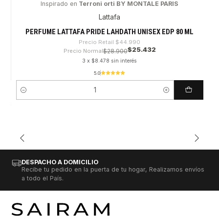
Inspirado en
Terroni orti BY MONTALE PARIS
-43%
Lattafa
PERFUME LATTAFA PRIDE LAHDATH UNISEX EDP 80 ML
Precio Retail
$44.990
$25.432
Precio Normal
$28.900
3 x $8.478 sin interés
5.0
Cantidad
DESPACHO A DOMICILIO
Recibe tu pedido en la puerta de tu hogar, Realizamos envíos
a todo el País.