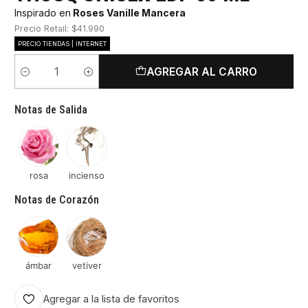
Inspirado en
Roses Vanille Mancera
Precio Retail: $41.990
PRECIO TIENDAS | INTERNET
AGREGAR AL CARRO
Cantidad
Notas de Salida
rosa
incienso
Notas de Corazón
ámbar
vetiver
Agregar a la lista de favoritos