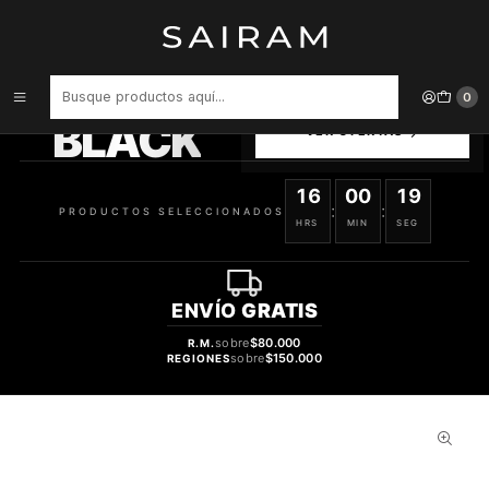
Inicio
Perfume
Perfumes Unisex
Perfume Lattafa Pride Thouq Unisex Edp 80 ml
PRODUCTOS
0
SELECCIONADOS
BLACK
VER OFERTAS
16
00
19
:
:
PRODUCTOS SELECCIONADOS
HRS
MIN
SEG
ENVÍO
GRATIS
sobre
$80.000
R.M.
sobre
$150.000
REGIONES
50%