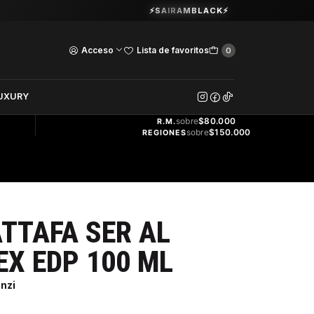
Guardia Vieja 202. Oficina 102.
⚡SAIRAMBLACK⚡
Ver Horarios
Acceso
Lista de favoritos
0
DOS
UXURY
ENVÍO
GRATIS
sobre
$80.000
R.M.
sobre
$150.000
REGIONES
TTAFA SER AL
EX EDP 100 ML
nzi