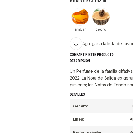
Notas de Corazón
ámbar
cedro
Agregar a la lista de favo
COMPARTIR ESTE PRODUCTO
DESCRIPCIÓN
Un Perfume de la familia olfativ
2022. La Nota de Salida es ger
pimienta; las Notas de Fondo so
DETALLES
Género:
U
Linea:
A
Perfume similar:
K