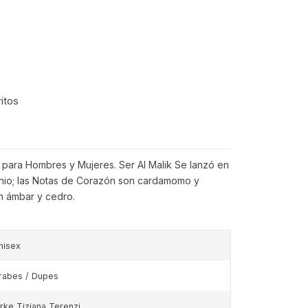
ritos
a para Hombres y Mujeres. Ser Al Malik Se lanzó en
anio; las Notas de Corazón son cardamomo y
n ámbar y cedro.
nisex
rabes / Dupes
irke Tiziana Terenzi