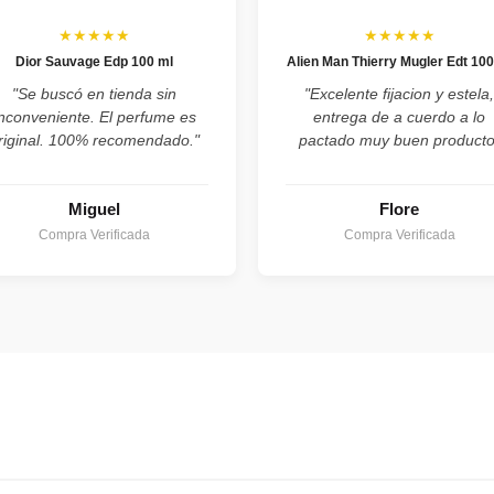
★★★★★
★★★★★
Dior Sauvage Edp 100 ml
Alien Man Thierry Mugler Edt 100
"Se buscó en tienda sin
"Excelente fijacion y estela
inconveniente. El perfume es
entrega de a cuerdo a lo
riginal. 100% recomendado."
pactado muy buen producto
Miguel
Flore
Compra Verificada
Compra Verificada