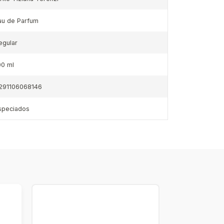
au de Parfum
egular
00 ml
291106068146
speciados