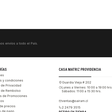
VER DETALLES
os envíos a todo el País.
RÍAS
CASA MATRIZ PROVIDENCIA
les
s y condiciones
Guardia Vieja # 202
s de Privacidad
Lunes a Viernes: 10:00 a 19:00 hrs
as de Rembolso
Sábados: 11:00 a 15:30 hrs.
s de Promociones
ventas@sairam.cl
nos
de precios
2 2479 3515
 de pago