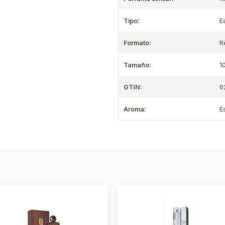
Tipo:
E
Formato:
R
Tamaño:
1
GTIN:
6
Aroma:
E