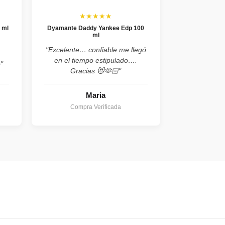
★★★★★
 ml
Dyamante Daddy Yankee Edp 100
ml
,
"Excelente… confiable me llegó
en el tiempo estipulado….
"
Gracias 😻🫶🏻"
Maria
Compra Verificada