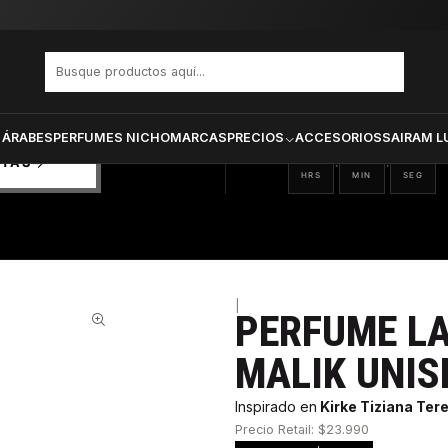
 Al Malik Unisex Edp 100 ml
PRODUCTOS SELECCIONA
CTOS
ONADOS
 ÁRABES
PERFUMES NICHO
MARCAS
PRECIOS
ACCESORIOS
SAIRAM L
06
23
52
:
:
RTAS
HRS
MIN
SEG
|
PERFUME LA
38%
MALIK UNIS
Inspirado en
Kirke Tiziana Tere
Precio Retail: $23.990