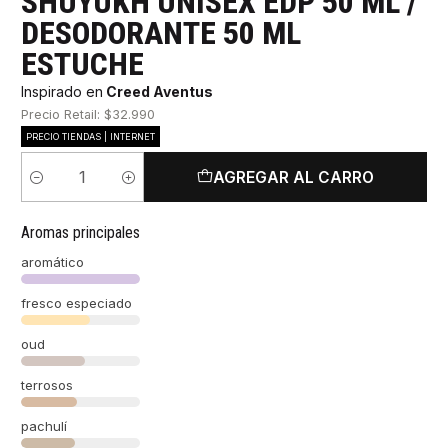
SHUYUKH UNISEX EDP 50 ML /
DESODORANTE 50 ML
ESTUCHE
Inspirado en
Creed Aventus
Precio Retail: $32.990
PRECIO TIENDAS | INTERNET
AGREGAR AL CARRO
Cantidad
Aromas principales
aromático
fresco especiado
oud
terrosos
pachulí