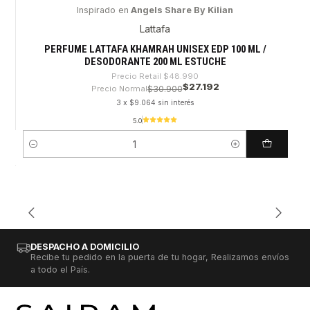
Inspirado en
Angels Share By Kilian
-44%
Lattafa
PERFUME LATTAFA KHAMRAH UNISEX EDP 100 ML /
DESODORANTE 200 ML ESTUCHE
Precio Retail
$48.990
$27.192
Precio Normal
$30.900
3 x $9.064 sin interés
5.0
Cantidad
DESPACHO A DOMICILIO
Recibe tu pedido en la puerta de tu hogar, Realizamos envíos
a todo el País.