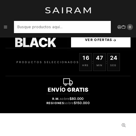
Inicio
Perfume
Perfumes Unisex
Perfume Lattafa Sheikh Al Shuyukh Unisex Edp 50 ml / Desodorante
50 ml Estuche
PRODUCTOS
0
SELECCIONADOS
BLACK
VER OFERTAS
16
47
23
:
:
PRODUCTOS SELECCIONADOS
HRS
MIN
SEG
ENVÍO
GRATIS
sobre
$80.000
R.M.
sobre
$150.000
REGIONES
55%