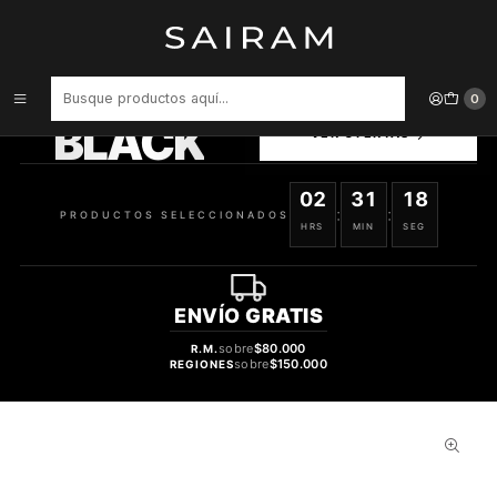
Inicio
Perfume
Perfumes Unisex
Perfume Lattafa Sheikh Shuyukh Concentrated Unisex Edp 100 ml
PRODUCTOS
0
SELECCIONADOS
BLACK
VER OFERTAS
02
31
17
:
:
PRODUCTOS SELECCIONADOS
HRS
MIN
SEG
ENVÍO
GRATIS
sobre
$80.000
R.M.
sobre
$150.000
REGIONES
46%