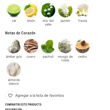
cal
limón
lirio del
jazmín
fresia
valle
Notas de Corazón
ámbar gris
cuero
pachulí
musgo de
cedro
roble
almizcle
blanco
Agregar a la lista de favoritos
COMPARTIR ESTE PRODUCTO
DESCRIPCIÓN