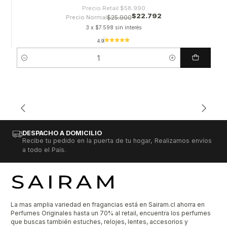
Precio Retail
$58.990
$22.792
Precio Normal
$25.900
3 x $7.598 sin interés
4.9
Cantidad
DESPACHO A DOMICILIO
Recibe tu pedido en la puerta de tu hogar, Realizamos envíos
a todo el País.
La mas amplia variedad en fragancias está en Sairam.cl ahorra en
Perfumes Originales hasta un 70% al retail, encuentra los perfumes
que buscas también estuches, relojes, lentes, accesorios y