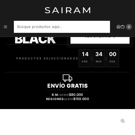
Inicio
Perfume
Perfumes de Mujer
PERFUME LATTAFA YARA MUJER ROLL ON EDP 10 ML
PRODUCTOS
0
SELECCIONADOS
BLACK
VER OFERTAS
14
34
00
:
:
PRODUCTOS SELECCIONADOS
HRS
MIN
SEG
ENVÍO
GRATIS
sobre
$80.000
R.M.
sobre
$150.000
REGIONES
62%