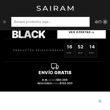
Inicio
Perfume
Perfumes Unisex
PERFUME MAISON ALHAMBRA EXCLUSIF SAFFRON UNISEX EDP 100
ML
PRODUCTOS
0
SELECCIONADOS
BLACK
VER OFERTAS
16
52
13
:
:
PRODUCTOS SELECCIONADOS
HRS
MIN
SEG
ENVÍO
GRATIS
sobre
$80.000
R.M.
sobre
$150.000
REGIONES
60%