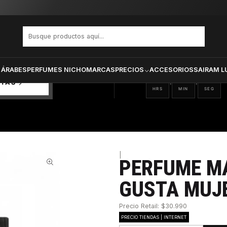
lhambra Gusta Mujer Edp 100 ml
PRODUCTOS SELECCIONA
CTOS
ONADOS
 ÁRABES
PERFUMES NICHO
MARCAS
PRECIOS
ACCESORIOS
SAIRAM L
22
13
17
:
:
RTAS
HRS
MIN
SEG
|
PERFUME M
52%
GUSTA MUJE
Precio Retail: $30.990
PRECIO TIENDAS | INTERNET