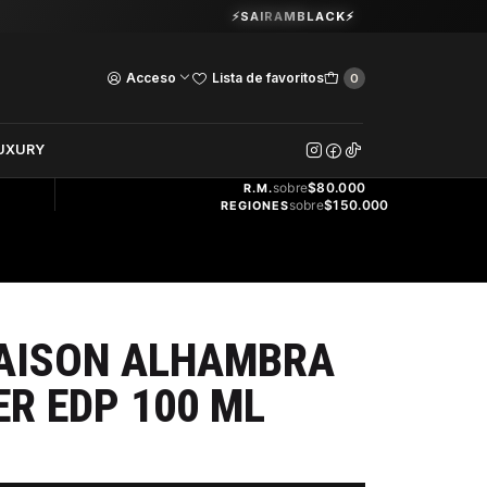
Guardia Vieja 202. Oficina 102.
⚡SAIRAMBLACK⚡
Ver Horarios
Acceso
Lista de favoritos
0
DOS
UXURY
ENVÍO
GRATIS
sobre
$80.000
R.M.
sobre
$150.000
REGIONES
AISON ALHAMBRA
R EDP 100 ML