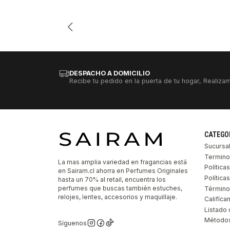
Cantidad
DESPACHO A DOMICILIO
Recibe tu pedido en la puerta de tu hogar, Realizam
CATEGO
Sucursa
Termino
La mas amplia variedad en fragancias está
Política
en Sairam.cl ahorra en Perfumes Originales
Polític
hasta un 70% al retail, encuentra los
perfumes que buscas también estuches,
Término
relojes, lentes, accesorios y maquillaje.
Califíca
Listado 
Métodos
Síguenos