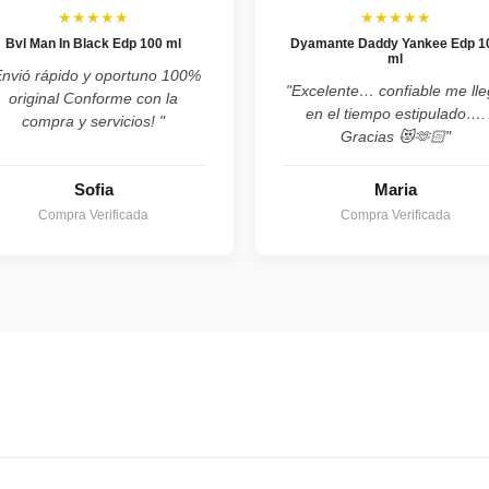
★★★★★
★★★★★
Bvl Man In Black Edp 100 ml
Dyamante Daddy Yankee Edp 1
ml
Envió rápido y oportuno 100%
"Excelente… confiable me ll
original Conforme con la
en el tiempo estipulado….
compra y servicios! "
Gracias 😻🫶🏻"
Sofia
Maria
Compra Verificada
Compra Verificada