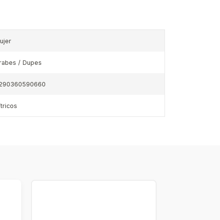
ujer
rabes / Dupes
290360590660
ítricos