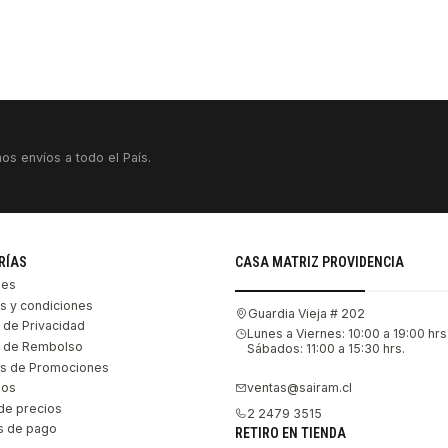
os envíos a todo el País.
RÍAS
CASA MATRIZ PROVIDENCIA
les
s y condiciones
Guardia Vieja # 202
s de Privacidad
Lunes a Viernes: 10:00 a 19:00 hrs
as de Rembolso
Sábados: 11:00 a 15:30 hrs.
s de Promociones
ventas@sairam.cl
nos
de precios
2 2479 3515
 de pago
RETIRO EN TIENDA