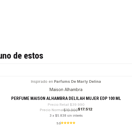
uno de estos
Inspirado en
Parfums De Marly Delina
Maison Alhambra
PERFUME MAISON ALHAMBRA DELILAH MUJER EDP 100 ML
Precio Retail
$39.990
$17.512
Precio Normal
$19.900
3 x $5.838 sin interés
5.0