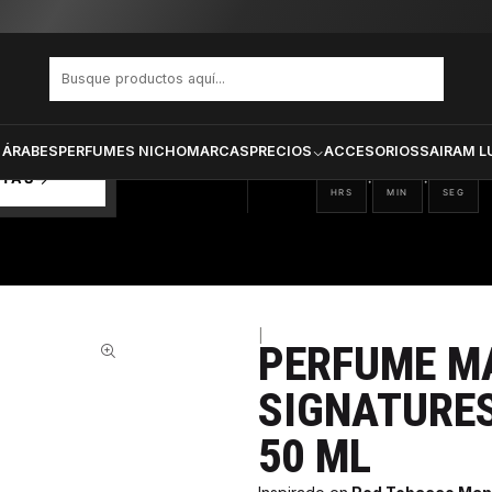
ON ALHAMBRA SIGNATURES N II HOMBRE EDP 50 ML
PRODUCTOS SELECCIONA
CTOS
ONADOS
 ÁRABES
PERFUMES NICHO
MARCAS
PRECIOS
ACCESORIOS
SAIRAM L
17
46
27
:
:
RTAS
HRS
MIN
SEG
|
PERFUME M
43%
SIGNATURES
50 ML