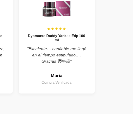
★★★★★
se
Dyamante Daddy Yankee Edp 100
ml
ra,
"Excelente… confiable me llegó
on
en el tiempo estipulado….
Gracias 😻🫶🏻"
Maria
Compra Verificada