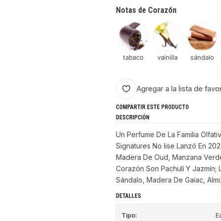
Notas de Corazón
tabaco
vainilla
sándalo
Agregar a la lista de favo
COMPARTIR ESTE PRODUCTO
DESCRIPCIÓN
Un Perfume De La Familia Olfat
Signatures No Iise Lanzó En 202
Madera De Oud, Manzana Verde,
Corazón Son Pachulí Y Jazmín; 
Sándalo, Madera De Gaiac, Almiz
DETALLES
Tipo:
E