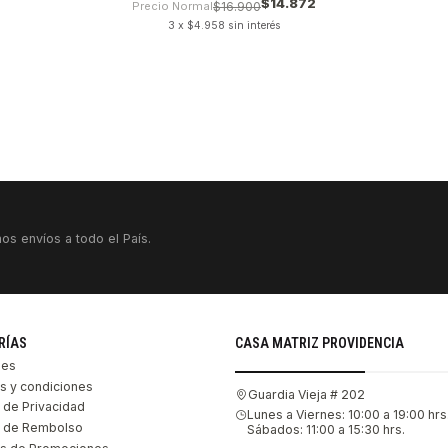
$14.872
Precio Normal
$16.900
3 x $4.958 sin interés
os envíos a todo el País.
RÍAS
CASA MATRIZ PROVIDENCIA
les
s y condiciones
Guardia Vieja # 202
s de Privacidad
Lunes a Viernes: 10:00 a 19:00 hrs
as de Rembolso
Sábados: 11:00 a 15:30 hrs.