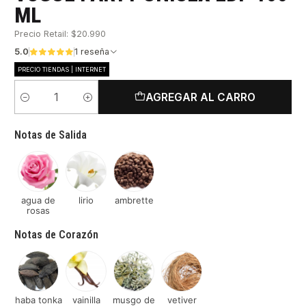
ML
Precio Retail: $20.990
5.0
1 reseña
PRECIO TIENDAS | INTERNET
AGREGAR AL CARRO
Cantidad
Notas de Salida
agua de
lirio
ambrette
rosas
Notas de Corazón
haba tonka
vainilla
musgo de
vetiver