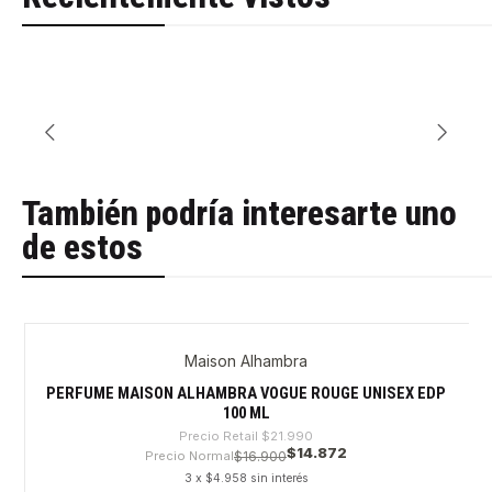
También podría interesarte uno
de estos
Maison Alhambra
-32%
PERFUME MAISON ALHAMBRA VOGUE ROUGE UNISEX EDP
100 ML
Precio Retail
$21.990
$14.872
Precio Normal
$16.900
3 x $4.958 sin interés