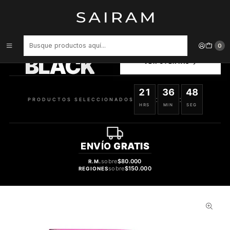
Inicio
Perfume
Perfumes Unisex
PERFUME MAISON ALHAMBRA VOGUE PARTY UNISEX EDP 100 ML
PRODUCTOS
0
SELECCIONADOS
BLACK
VER OFERTAS
21
36
47
:
:
PRODUCTOS SELECCIONADOS
HRS
MIN
SEG
ENVÍO
GRATIS
sobre
$80.000
R.M.
sobre
$150.000
REGIONES
29%