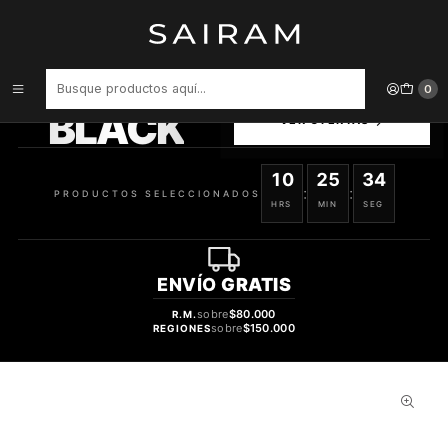
Inicio
Perfume
Perfumes de Mujer
Perfume Matin Martin Miral For Women Mujer Edp 100 ml
PRODUCTOS
0
SELECCIONADOS
BLACK
VER OFERTAS
10
25
33
:
:
PRODUCTOS SELECCIONADOS
HRS
MIN
SEG
ENVÍO
GRATIS
sobre
$80.000
R.M.
sobre
$150.000
REGIONES
61%