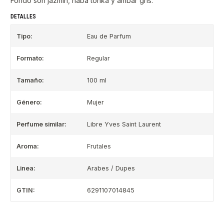
Fondo son jazmín, haba tonka y ámbar gris.
DETALLES
Tipo:
Eau de Parfum
Formato:
Regular
Tamaño:
100 ml
Género:
Mujer
Perfume similar:
Libre Yves Saint Laurent
Aroma:
Frutales
Linea:
Arabes / Dupes
GTIN:
6291107014845