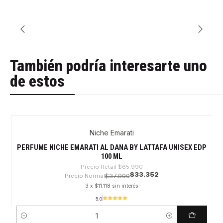
También podría interesarte uno
de estos
Niche Emarati
-49%
PERFUME NICHE EMARATI AL DANA BY LATTAFA UNISEX EDP
100 ML
Precio Retail
$65.990
$33.352
Precio Normal
$37.900
3 x $11.118 sin interés
5.0
Cantidad