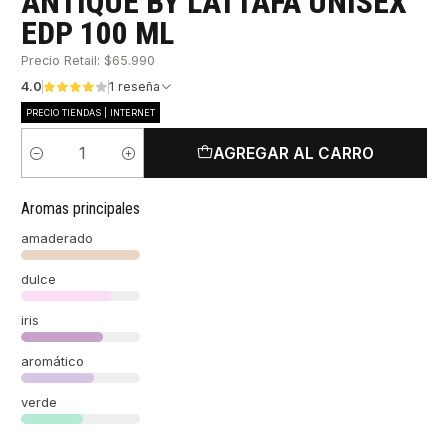
ANTIQUE BY LATTAFA UNISEX
EDP 100 ML
Precio Retail: $65.990
4.0
1 reseña
PRECIO TIENDAS | INTERNET
AGREGAR AL CARRO
Cantidad
Aromas principales
amaderado
dulce
iris
aromático
verde