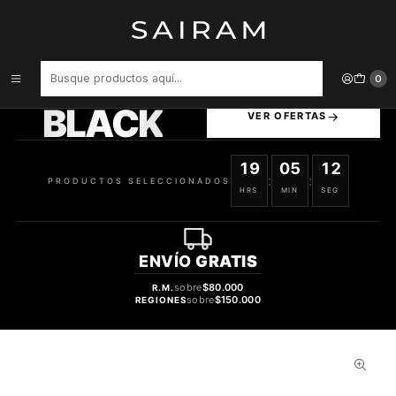
Inicio
Perfume
Perfumes Unisex
PERFUME NICHE EMARATI ANTIQUE BY LATTAFA UNISEX EDP 100
ML
PRODUCTOS
0
SELECCIONADOS
BLACK
VER OFERTAS
19
05
11
:
:
PRODUCTOS SELECCIONADOS
HRS
MIN
SEG
ENVÍO
GRATIS
sobre
$80.000
R.M.
sobre
$150.000
REGIONES
49%