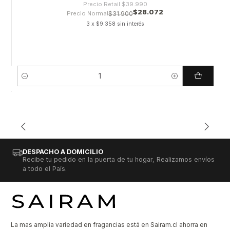
Precio Retail
$39.990
$28.072
Precio Normal
$31.900
3 x $9.358 sin interés
Cantidad
DESPACHO A DOMICILIO
Recibe tu pedido en la puerta de tu hogar, Realizamos envíos
a todo el País.
La mas amplia variedad en fragancias está en Sairam.cl ahorra en