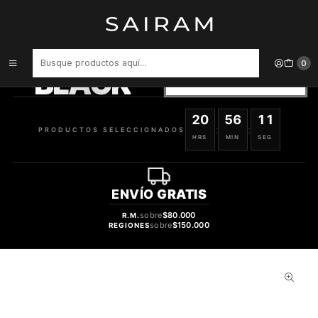
Inicio
Perfume
PERFUME OBSESSION DAMA EDP 100 ML
PRODUCTOS
SELECCIONADOS
0
BLACK
VER OFERTAS
20
56
10
:
:
PRODUCTOS SELECCIONADOS
HRS
MIN
SEG
ENVÍO
GRATIS
sobre
$80.000
R.M.
sobre
$150.000
REGIONES
47%