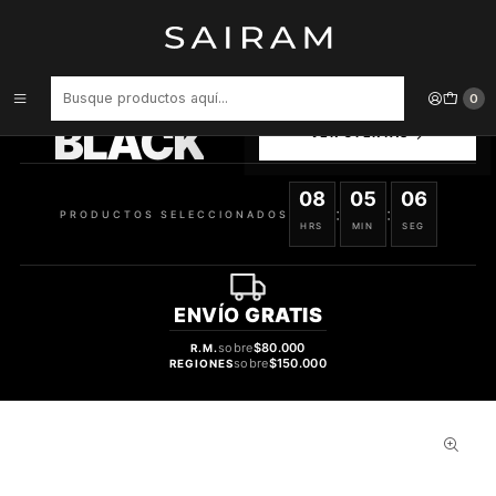
Inicio
Perfume
Perfumes de Hombre
PERFUME ONE MILLION ELIXIR HOMBRE PARFUM INTENSE 50 ML
PRODUCTOS
0
SELECCIONADOS
BLACK
VER OFERTAS
08
05
05
:
:
PRODUCTOS SELECCIONADOS
HRS
MIN
SEG
ENVÍO
GRATIS
sobre
$80.000
R.M.
sobre
$150.000
REGIONES
28%