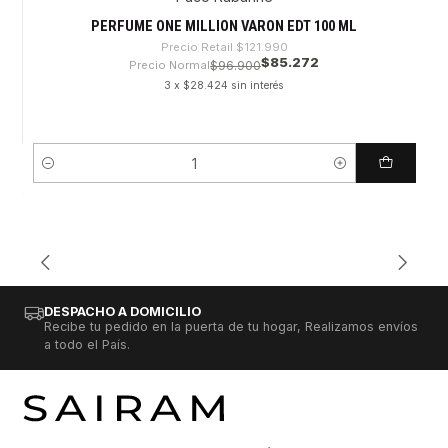
-30%
PERFUME ONE MILLION VARON EDT 100 ML
Precio Retail
$121.990
$85.272
Precio Normal
$96.900
3 x $28.424 sin interés
Cantidad
DESPACHO A DOMICILIO
Recibe tu pedido en la puerta de tu hogar, Realizamos envíos
a todo el País.