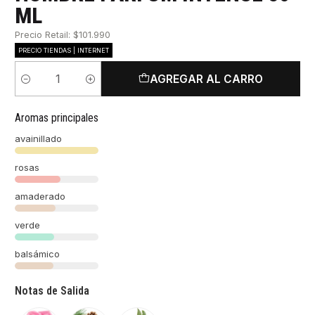
ML
Precio Retail: $101.990
PRECIO TIENDAS | INTERNET
AGREGAR AL CARRO
Cantidad
Aromas principales
avainillado
rosas
amaderado
verde
balsámico
Notas de Salida