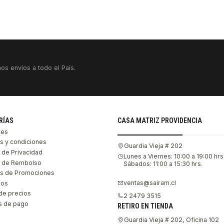
os envíos a todo el País.
RÍAS
CASA MATRIZ PROVIDENCIA
les
s y condiciones
Guardia Vieja # 202
s de Privacidad
Lunes a Viernes: 10:00 a 19:00 hrs
as de Rembolso
Sábados: 11:00 a 15:30 hrs.
s de Promociones
ventas@sairam.cl
nos
de precios
2 2479 3515
 de pago
RETIRO EN TIENDA
Guardia Vieja # 202, Oficina 102