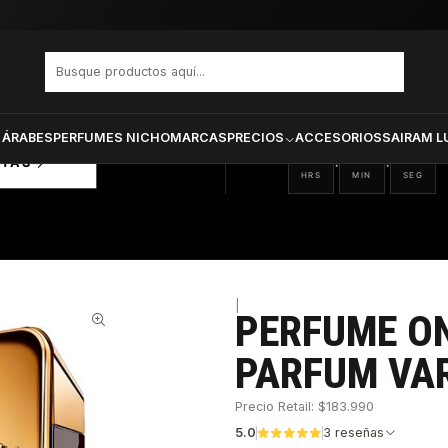
MILLION PARFUM VARON 200 ML
PRODUCTOS SELECCIONA
CTOS
ONADOS
 ÁRABES
PERFUMES NICHO
MARCAS
PRECIOS
ACCESORIOS
SAIRAM L
18
26
01
:
:
RTAS
HRS
MIN
SEG
|
PERFUME ON
31%
PARFUM VA
Precio Retail: $183.990
5.0
3 reseñas