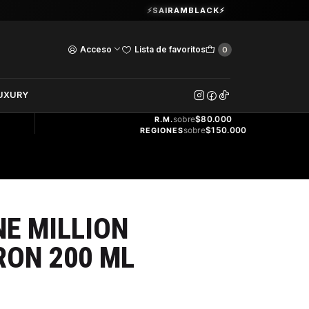
Guardia Vieja 202. Oficina 102.
⚡SAIRAMBLACK⚡
Ver Horarios
Acceso
Lista de favoritos
0
DOS
UXURY
ENVÍO
GRATIS
sobre
$80.000
R.M.
sobre
$150.000
REGIONES
E MILLION
RON 200 ML