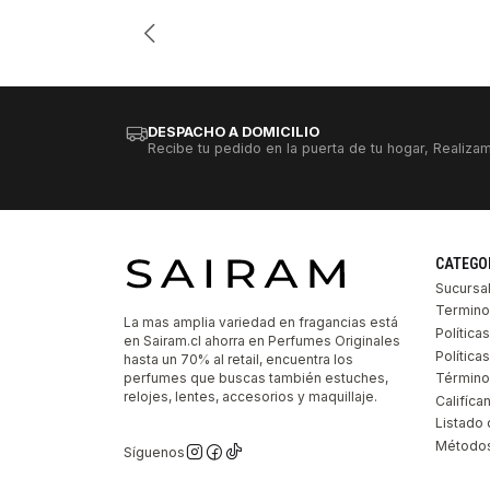
Cantidad
DESPACHO A DOMICILIO
Recibe tu pedido en la puerta de tu hogar, Realizam
CATEGO
Sucursa
Termino
La mas amplia variedad en fragancias está
Política
en Sairam.cl ahorra en Perfumes Originales
Polític
hasta un 70% al retail, encuentra los
perfumes que buscas también estuches,
Término
relojes, lentes, accesorios y maquillaje.
Califíca
Listado 
Métodos
Síguenos