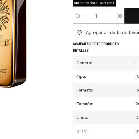
PRECIO TIENDAS | INTERNET
Cantidad
Agregar a la lista de favo
COMPARTIR ESTE PRODUCTO
DETALLES
Género:
H
Tipo:
P
Formato:
R
Tamaño:
2
Linea:
D
GTIN:
3