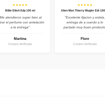
★★★★★
★★★★★
Billie Eilish Edp 100 ml
Alien Man Thierry Mugler Edt 100
"Me atendieron super bien al
"Excelente fijacion y estela
tirar el perfume con antelación
entrega de a cuerdo a lo
a la entrega"
pactado muy buen producto
Martina
Flore
Compra Verificada
Compra Verificada