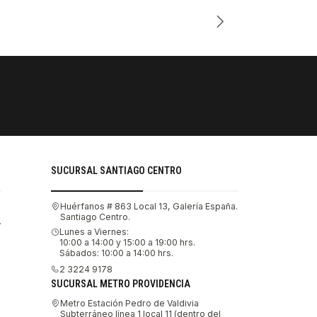
Cantidad
PAGOS SE
Tu compra 
SUCURSAL SANTIAGO CENTRO
Huérfanos # 863 Local 13, Galería España.
Santiago Centro.
.
Lunes a Viernes:
10:00 a 14:00 y 15:00 a 19:00 hrs.
Sábados: 10:00 a 14:00 hrs.
2 3224 9178
SUCURSAL METRO PROVIDENCIA
Metro Estación Pedro de Valdivia
Subterráneo línea 1 local 11 (dentro del