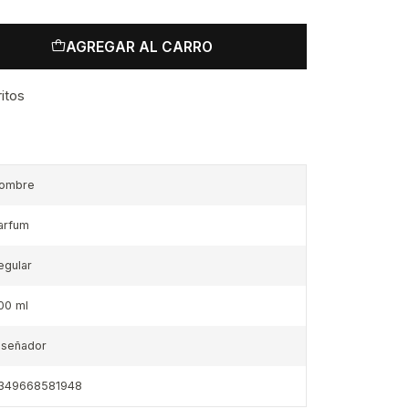
AGREGAR AL CARRO
ritos
ombre
arfum
egular
00 ml
iseñador
349668581948