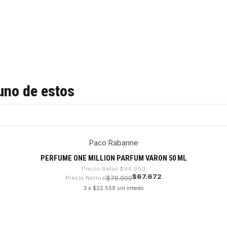
uno de estos
Paco Rabanne
PERFUME ONE MILLION PARFUM VARON 50 ML
Precio Retail
$94.990
$67.672
Precio Normal
$76.900
3 x $22.558 sin interés