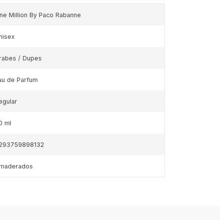
ne Million By Paco Rabanne
nisex
rabes / Dupes
au de Parfum
egular
0 ml
293759898132
maderados