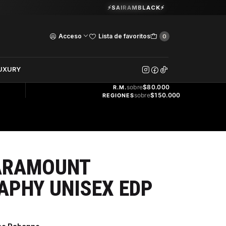
Guardia Vieja 202. Oficina 102.
⚡SAIRAMBLACK⚡
Ver Horarios
Acceso
Lista de favoritos
0
DOS
UXURY
ENVÍO
GRATIS
sobre
$80.000
R.M.
sobre
$150.000
REGIONES
ARAMOUNT
APHY UNISEX EDP