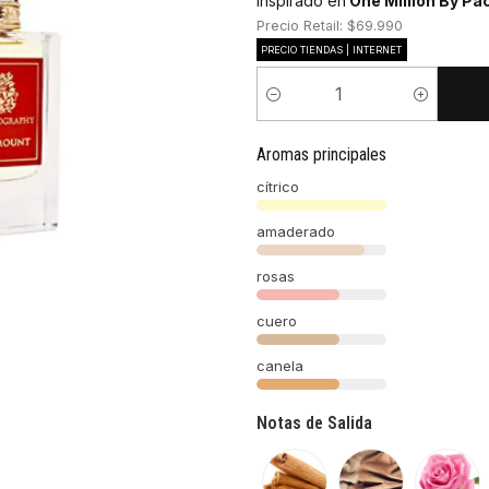
Inspirado en
One Million By P
Precio Retail: $69.990
PRECIO TIENDAS | INTERNET
Cantidad
Aromas principales
cítrico
amaderado
rosas
cuero
canela
Notas de Salida