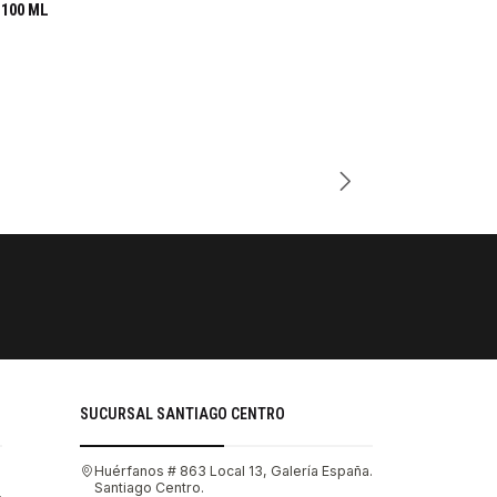
100 ML
Cantidad
PAGOS SE
Tu compra 
SUCURSAL SANTIAGO CENTRO
Huérfanos # 863 Local 13, Galería España.
Santiago Centro.
.