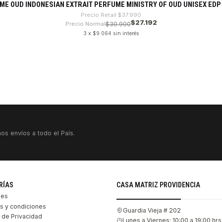
ME OUD INDONESIAN EXTRAIT PERFUME MINISTRY OF OUD UNISEX EDP 
Precio Retail
$37.990
$27.192
Precio Normal
$30.900
3 x $9.064 sin interés
os envíos a todo el País.
RÍAS
CASA MATRIZ PROVIDENCIA
les
s y condiciones
Guardia Vieja # 202
s de Privacidad
Lunes a Viernes: 10:00 a 19:00 hrs