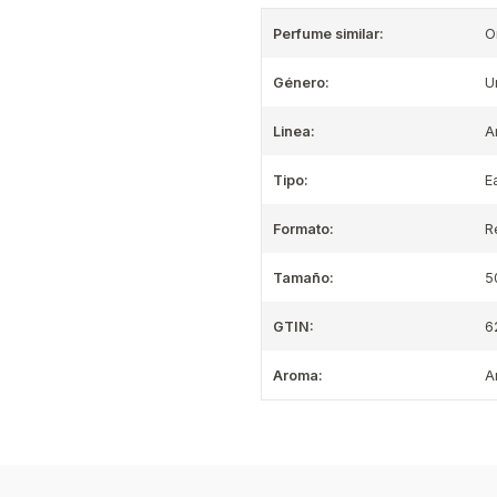
Perfume similar:
O
Género:
U
Linea:
A
Tipo:
E
Formato:
R
Tamaño:
5
GTIN:
6
Aroma:
A