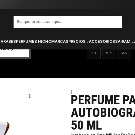
 Autobiography Unisex Edp 50 ml
PRODUCTOS SELECCIONA
CTOS
ONADOS
 ÁRABES
PERFUMES NICHO
MARCAS
PRECIOS
ACCESORIOS
SAIRAM L
11
47
42
:
:
RTAS
HRS
MIN
SEG
|
PERFUME P
59%
AUTOBIOGR
50 ML