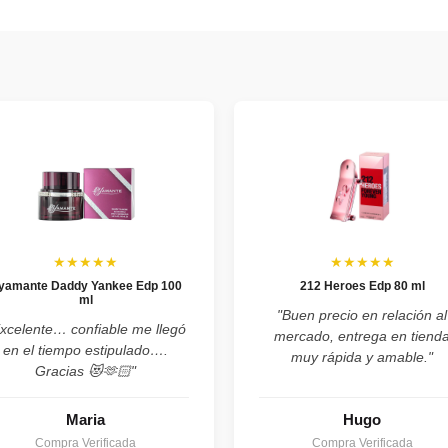
★★★★★
★★★★★
yamante Daddy Yankee Edp 100
212 Heroes Edp 80 ml
ml
"Buen precio en relación al
xcelente… confiable me llegó
mercado, entrega en tiend
en el tiempo estipulado….
muy rápida y amable."
Gracias 😻🫶🏻"
Maria
Hugo
Compra Verificada
Compra Verificada