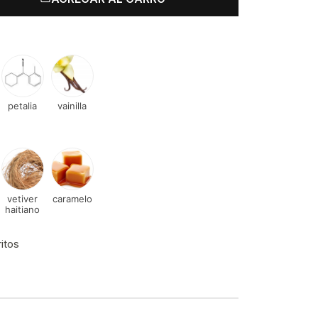
petalia
vainilla
vetiver
caramelo
haitiano
ritos