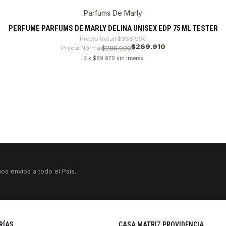
Parfums De Marly
PERFUME PARFUMS DE MARLY DELINA UNISEX EDP 75 ML TESTER
Precio Retail
$368.990
$269.910
Precio Normal
$299.900
3 x $89.970 sin interés
os envíos a todo el País.
RÍAS
CASA MATRIZ PROVIDENCIA