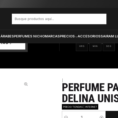
DE MARLY DELINA UNISEX EDP 75 ML
PRODUCTOS SELECCIONA
CTOS
ONADOS
 ÁRABES
PERFUMES NICHO
MARCAS
PRECIOS
ACCESORIOS
SAIRAM L
03
37
31
:
:
RTAS
HRS
MIN
SEG
|
PERFUME P
DELINA UNI
PRECIO TIENDAS | INTERNET