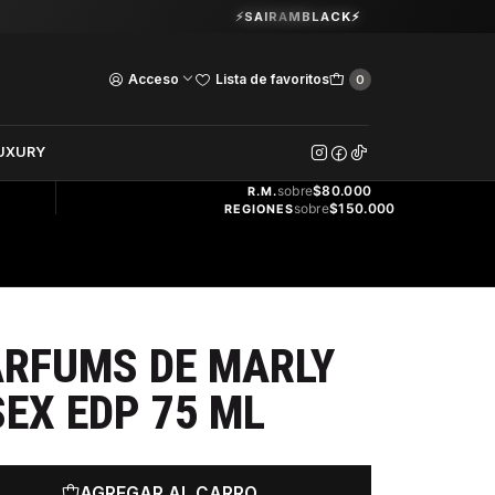
Guardia Vieja 202. Oficina 102.
⚡SAIRAMBLACK⚡
Ver Horarios
Acceso
Lista de favoritos
0
DOS
UXURY
ENVÍO
GRATIS
sobre
$80.000
R.M.
sobre
$150.000
REGIONES
ARFUMS DE MARLY
SEX EDP 75 ML
AGREGAR AL CARRO