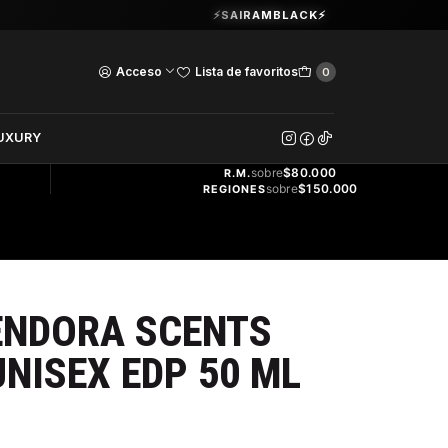
Guardia Vieja 202. Oficina 102.
⚡SAIRAMBLACK⚡
Ver Horarios
Acceso
Lista de favoritos
0
DOS
UXURY
ENVÍO
GRATIS
sobre
$80.000
R.M.
sobre
$150.000
REGIONES
ENDORA SCENTS
NISEX EDP 50 ML