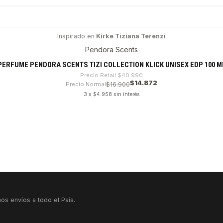
Inspirado en
Kirke Tiziana Terenzi
Pendora Scents
PERFUME PENDORA SCENTS TIZI COLLECTION KLICK UNISEX EDP 100 M
Precio Retail
$40.990
$14.872
Precio Normal
$16.900
3 x $4.958 sin interés
VER DETALLES
os envíos a todo el País.