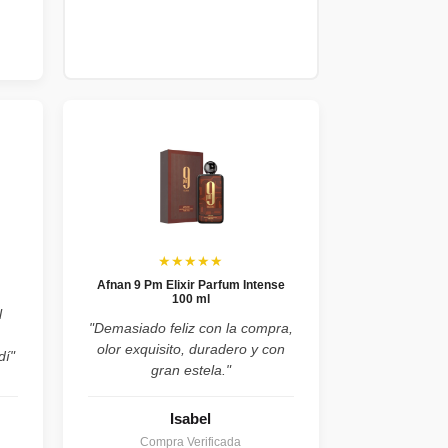
★★★★★
Afnan 9 Pm Elixir Parfum Intense
100 ml
l
"Demasiado feliz con la compra,
olor exquisito, duradero y con
dí"
gran estela."
Isabel
Compra Verificada