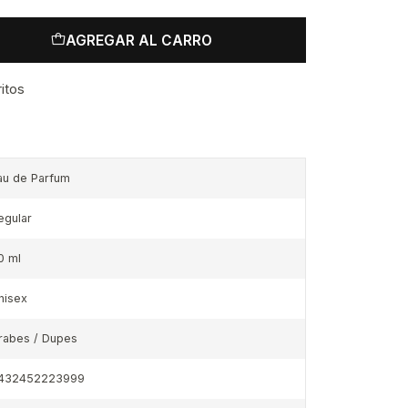
AGREGAR AL CARRO
ritos
au de Parfum
egular
0 ml
nisex
rabes / Dupes
432452223999