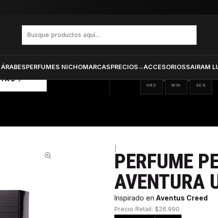
ents Aventura Unisex Edp 50 ml
PRODUCTOS SELECCIONA
CTOS
ONADOS
 ÁRABES
PERFUMES NICHO
MARCAS
PRECIOS
ACCESORIOS
SAIRAM L
08
00
46
:
:
RTAS
HRS
MIN
SEG
|
PERFUME P
55%
AVENTURA U
Inspirado en
Aventus Creed
Precio Retail: $26.990