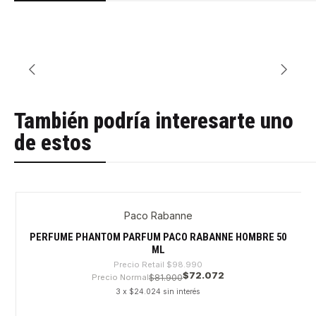
También podría interesarte uno
de estos
Paco Rabanne
-27%
PERFUME PHANTOM PARFUM PACO RABANNE HOMBRE 50
ML
Precio Retail
$98.990
$72.072
Precio Normal
$81.900
3 x $24.024 sin interés