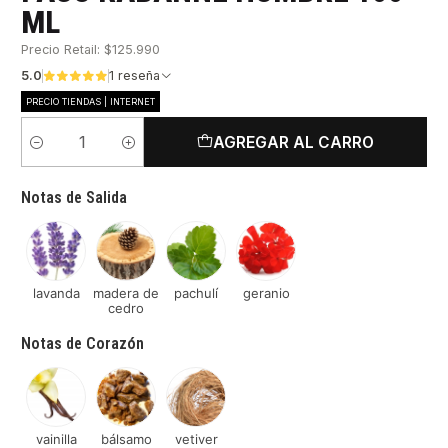
ML
Precio Retail: $125.990
5.0
1 reseña
PRECIO TIENDAS | INTERNET
AGREGAR AL CARRO
Cantidad
Notas de Salida
lavanda
madera de
pachulí
geranio
cedro
Notas de Corazón
vainilla
bálsamo
vetiver