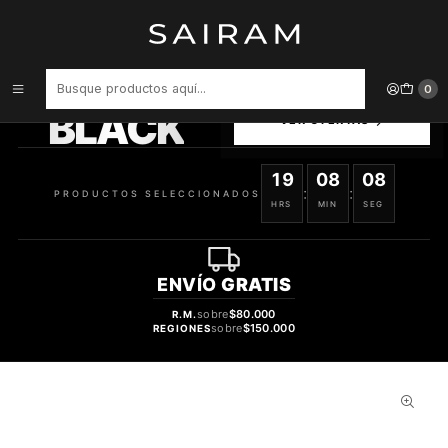
Inicio
Perfume
Perfumes de Hombre
PERFUME PHANTOM PARFUM PACO RABANNE HOMBRE 100 ML
PRODUCTOS
0
SELECCIONADOS
BLACK
VER OFERTAS
19
08
08
:
:
PRODUCTOS SELECCIONADOS
HRS
MIN
SEG
ENVÍO
GRATIS
sobre
$80.000
R.M.
sobre
$150.000
REGIONES
31%