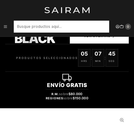
Inicio
Perfume
Perfumes Árabes
PERFUME RASASI DAAREJ HOMBRE EDP 100 ML
PRODUCTOS
0
SELECCIONADOS
BLACK
VER OFERTAS
05
07
44
:
:
PRODUCTOS SELECCIONADOS
HRS
MIN
SEG
ENVÍO
GRATIS
sobre
$80.000
R.M.
sobre
$150.000
REGIONES
34%