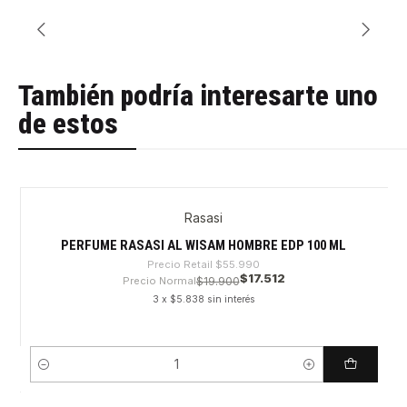
También podría interesarte uno
de estos
Rasasi
-68%
PERFUME RASASI AL WISAM HOMBRE EDP 100 ML
Precio Retail
$55.990
$17.512
Precio Normal
$19.900
3 x $5.838 sin interés
Cantidad