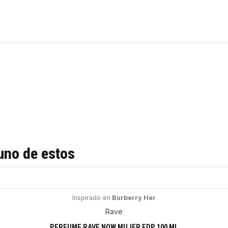
uno de estos
Inspirado en
Burberry Her
Rave
PERFUME RAVE NOW MUJER EDP 100 ML