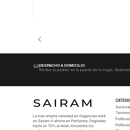
Cantidad
DESPACHO A DOMICILIO
Recibe tu pedido en la puerta de tu hogar, Realizam
CATEGO
Sucursa
Termino
La mas amplia variedad en fragancias está
Política
en Sairam.cl ahorra en Perfumes Originales
Polític
hasta un 70% al retail, encuentra los