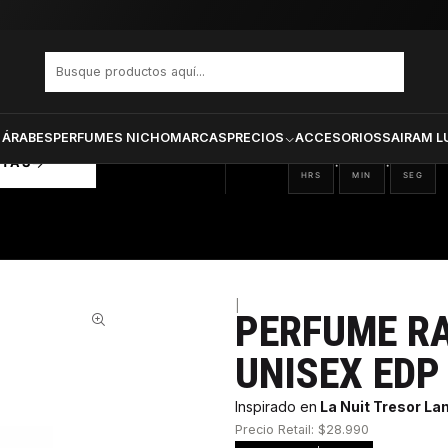
Desire Unisex Edp 100 ml
PRODUCTOS SELECCIONA
CTOS
ONADOS
 ÁRABES
PERFUMES NICHO
MARCAS
PRECIOS
ACCESORIOS
SAIRAM L
21
19
23
:
:
RTAS
HRS
MIN
SEG
|
PERFUME RA
52%
UNISEX EDP
Inspirado en
La Nuit Tresor L
Precio Retail: $28.990