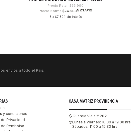
Precio Retail
$33.990
$21.912
Precio Normal
$24.900
3 x $7.304 sin interés
os envíos a todo el País.
RÍAS
CASA MATRIZ PROVIDENCIA
les
s y condiciones
Guardia Vieja # 202
s de Privacidad
Lunes a Viernes: 10:00 a 19:00 hrs
as de Rembolso
Sábados: 11:00 a 15:30 hrs.