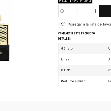
PRECIO TIENDAS | INTERNET
Cantidad
Agregar a la lista de favo
COMPARTIR ESTE PRODUCTO
DETALLES
Género:
U
Linea:
A
GTIN:
6
Perfume similar:
L