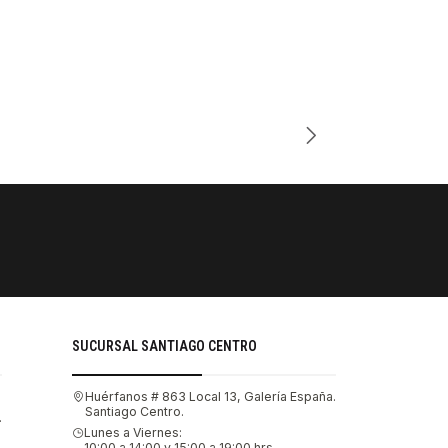
Cantidad
PAGOS SE
Tu compra 
SUCURSAL SANTIAGO CENTRO
Huérfanos # 863 Local 13, Galería España.
Santiago Centro.
.
Lunes a Viernes:
10:00 a 14:00 y 15:00 a 19:00 hrs.