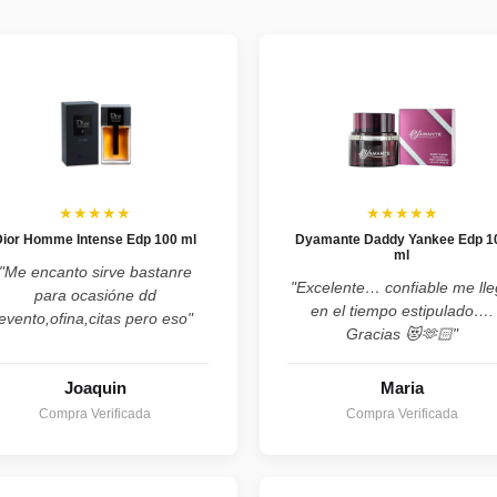
★★★★★
★★★★★
Dior Homme Intense Edp 100 ml
Dyamante Daddy Yankee Edp 1
ml
"Me encanto sirve bastanre
"Excelente… confiable me ll
para ocasióne dd
en el tiempo estipulado….
evento,ofina,citas pero eso"
Gracias 😻🫶🏻"
Joaquin
Maria
Compra Verificada
Compra Verificada