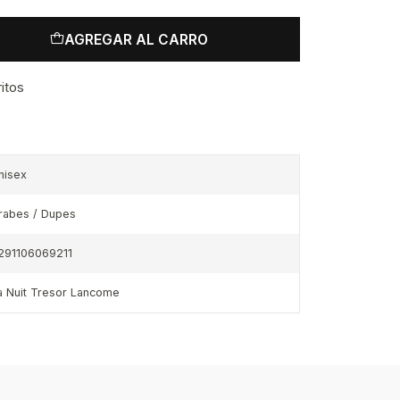
AGREGAR AL CARRO
ritos
nisex
rabes / Dupes
291106069211
a Nuit Tresor Lancome