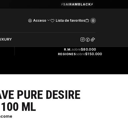
Guardia Vieja 202. Oficina 102.
⚡SAIRAMBLACK⚡
Ver Horarios
Acceso
Lista de favoritos
0
DOS
UXURY
ENVÍO
GRATIS
sobre
$80.000
R.M.
sobre
$150.000
REGIONES
VE PURE DESIRE
 100 ML
ancome